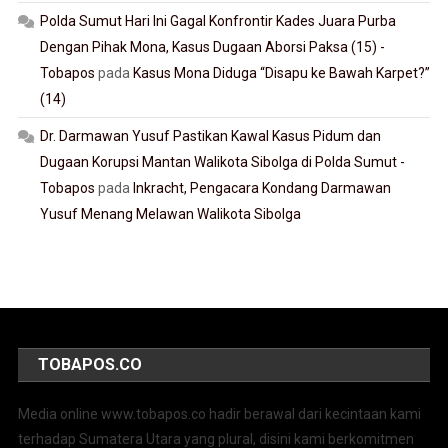
Polda Sumut Hari Ini Gagal Konfrontir Kades Juara Purba
Dengan Pihak Mona, Kasus Dugaan Aborsi Paksa (15) -
Tobapos
pada
Kasus Mona Diduga “Disapu ke Bawah Karpet?”
(14)
Dr. Darmawan Yusuf Pastikan Kawal Kasus Pidum dan
Dugaan Korupsi Mantan Walikota Sibolga di Polda Sumut -
Tobapos
pada
Inkracht, Pengacara Kondang Darmawan
Yusuf Menang Melawan Walikota Sibolga
TOBAPOS.CO
Media online www.tobapos.co hadir berawal dari kecintaan kami
terhadap Sumatera Utara yang plural, disini kami berkomitmen