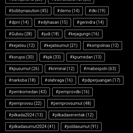
#bobbynasution
(45)
#demo
(14)
#dki
(19)
#dprri
(14)
#edyhasan
(15)
#gerindra
(14)
#Gubsu
(28)
#judi
(18)
#kejagungri
(16)
#kejatisu
(12)
#kejatisumut
(21)
#kompolnas
(12)
#korupsi
(30)
#kpk
(33)
#kpumedan
(13)
#kpusumut
(26)
#kriminal
(12)
#mabespolri
(63)
#narkoba
(18)
#olahraga
(16)
#pdiperjuangan
(17)
#pemkomedan
(43)
#pemprovdki
(16)
#pemprovsu
(22)
#pemprovsumut
(48)
#pilkada2024
(13)
#pilkadaserentak
(12)
#pilkadasumut2024
(41)
#poldasumut
(91)