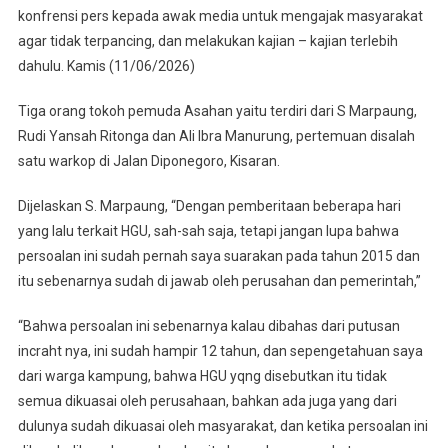
Rugikan
konfrensi pers kepada awak media untuk mengajak masyarakat
Masyarakat
agar tidak terpancing, dan melakukan kajian – kajian terlebih
dahulu. Kamis (11/06/2026)
Tiga orang tokoh pemuda Asahan yaitu terdiri dari S Marpaung,
Rudi Yansah Ritonga dan Ali Ibra Manurung, pertemuan disalah
satu warkop di Jalan Diponegoro, Kisaran.
Dijelaskan S. Marpaung, “Dengan pemberitaan beberapa hari
yang lalu terkait HGU, sah-sah saja, tetapi jangan lupa bahwa
persoalan ini sudah pernah saya suarakan pada tahun 2015 dan
itu sebenarnya sudah di jawab oleh perusahan dan pemerintah,”
“Bahwa persoalan ini sebenarnya kalau dibahas dari putusan
incraht nya, ini sudah hampir 12 tahun, dan sepengetahuan saya
dari warga kampung, bahwa HGU yqng disebutkan itu tidak
semua dikuasai oleh perusahaan, bahkan ada juga yang dari
dulunya sudah dikuasai oleh masyarakat, dan ketika persoalan ini