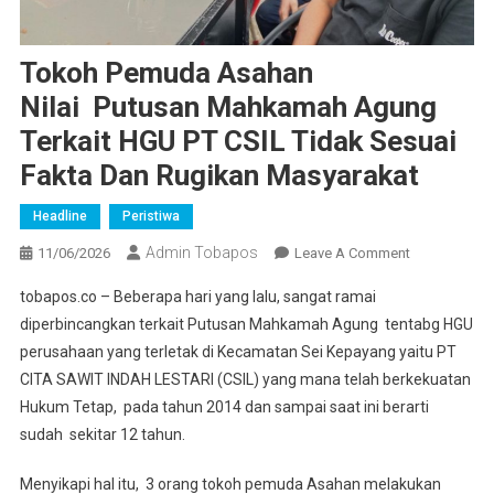
Tokoh Pemuda Asahan
Nilai Putusan Mahkamah Agung
Terkait HGU PT CSIL Tidak Sesuai
Fakta Dan Rugikan Masyarakat
Headline
Peristiwa
Admin Tobapos
11/06/2026
Leave A Comment
On Tokoh
Pemuda
tobapos.co – Beberapa hari yang lalu, sangat ramai
Asahan
diperbincangkan terkait Putusan Mahkamah Agung tentabg HGU
Nilai Putusa
perusahaan yang terletak di Kecamatan Sei Kepayang yaitu PT
Mahkamah
CITA SAWIT INDAH LESTARI (CSIL) yang mana telah berkekuatan
Agung
Terkait HGU
Hukum Tetap, pada tahun 2014 dan sampai saat ini berarti
PT CSIL
sudah sekitar 12 tahun.
Tidak Sesuai
Fakta Dan
Menyikapi hal itu, 3 orang tokoh pemuda Asahan melakukan