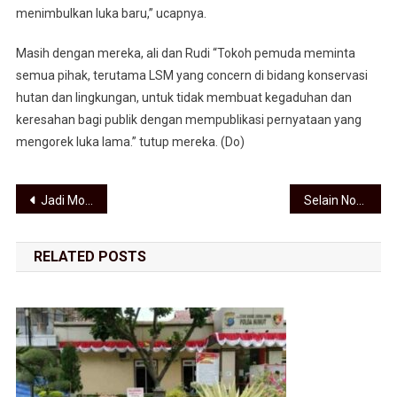
menimbulkan luka baru,” ucapnya.
Masih dengan mereka, ali dan Rudi “Tokoh pemuda meminta
semua pihak, terutama LSM yang concern di bidang konservasi
hutan dan lingkungan, untuk tidak membuat kegaduhan dan
keresahan bagi publik dengan mempublikasi pernyataan yang
mengorek luka lama.” tutup mereka. (Do)
Navigasi pos
Jadi Modal Positif, Pras Sambut Shin Tae-yong di Persija: Itu Pelatih Bagus
Selain Normalisasi Sungai, Pras Dukung DKI Tentang Penyesuaian Tarif Transportasi Umum
RELATED POSTS