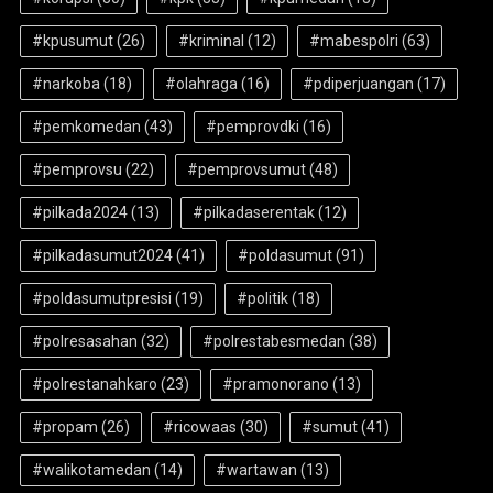
#kpusumut
(26)
#kriminal
(12)
#mabespolri
(63)
#narkoba
(18)
#olahraga
(16)
#pdiperjuangan
(17)
#pemkomedan
(43)
#pemprovdki
(16)
#pemprovsu
(22)
#pemprovsumut
(48)
#pilkada2024
(13)
#pilkadaserentak
(12)
#pilkadasumut2024
(41)
#poldasumut
(91)
#poldasumutpresisi
(19)
#politik
(18)
#polresasahan
(32)
#polrestabesmedan
(38)
#polrestanahkaro
(23)
#pramonorano
(13)
#propam
(26)
#ricowaas
(30)
#sumut
(41)
#walikotamedan
(14)
#wartawan
(13)