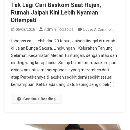
Tak Lagi Cari Baskom Saat Hujan,
Rumah Jaipah Kini Lebih Nyaman
Ditempati
Admin Tobapos
06/08/2026
Leave A Comment
On Tak
Lagi Cari
tobapos.co – Lebih dari 20 tahun, Jaipah tinggal di rumah
Baskom
di Jalan Bunga Sakura, Lingkungan I, Kelurahan Tanjung
Saat
Selamat, Kecamatan Medan Tuntungan, dengan atap dan
Hujan,
dinding yang kerap bocor. Setiap hujan turun, baskom pun
Rumah
Jaipah
disiapkan untuk menampung air yang merembes dari
Kini Lebih
atap.Perbaikannya dilakukan sedikit demi sedikit sesuai
Nyaman
kemampuan. Ketika ada uang, satu keping seng dibeli […]
Ditempati
Continue Reading