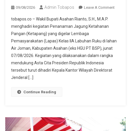
Admin Tobapos
09/08/2026
Leave A Comment
On Wabu
Asahan
tobapos.co – Wakil Bupati Asahan Rianto, S.H., M.A.P.
Dukung
menghadiri kegiatan Penanaman Jagung Ketahanan
Penanam
Pangan (Ketapang) yang digelar Lembaga
Jagung
Pemasyarakatan (Lapas) Kelas IIA Labuhan Ruku di lahan
Ketahana
Pangan
Air Joman, Kabupaten Asahan (eks HGU PT BSP), junat
Lapas
07/08/2026. Kegiatan yang dilaksanakan dalam rangka
Kelas II A
mendukung Asta Cita Presiden Republik Indonesia
Labuhan
tersebut turut dihadiri Kepala Kantor Wilayah Direktorat
Ruku
Jenderal […]
Asahan
Continue Reading