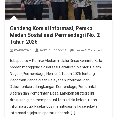
Gandeng Komisi Informasi, Pemko
Medan Sosialisasi Permendagri No. 2
Tahun 2026
Admin Tobapos
06/08/2026
Leave A Comment
On Gand
Komisi
tobapos.co – Pemko Medan melalui Dinas Kominfo Kota
Informasi
Medan menggelar Sosialisasi Peraturan Menteri Dalam
Pemko
Negeri (Permendagri) Nomor 2 Tahun 2026 tentang
Medan
Pedoman Pengelolaan Pelayanan Informasi dan
Sosialisa
Permenda
Dokumentasi di Lingkungan Kemendagri, Pemerintah
No. 2 Tah
Daerah dan Pemerintah Desa. Langkah strategis ini
2026
dilakukan guna memperkuat tata kelola keterbukaan
informasi publik sekaligus memitigasi risiko sengketa
informasi di jajaran aparatur daerah. […]