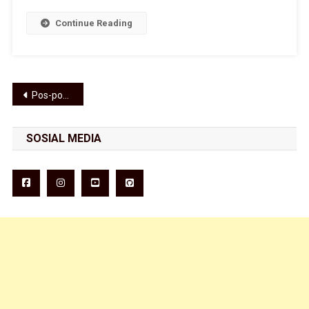
Continue Reading
Navigasi pos
Pos-pos lama
SOSIAL MEDIA