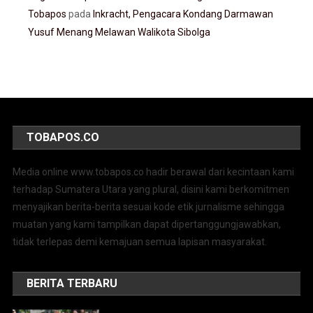
Tobapos
pada
Inkracht, Pengacara Kondang Darmawan
Yusuf Menang Melawan Walikota Sibolga
TOBAPOS.CO
Media online www.tobapos.co hadir berawal dari kecintaan kami
terhadap Sumatera Utara yang plural, disini kami berkomitmen
menyajikan berita-berita sesuai kode etik jurnalisme sehingga
muatan yang kami tampilkan dapat dipertanggungjawabkan,
tidak terlepas demi kemajuan semua lapisan masyarakat.
BERITA TERBARU