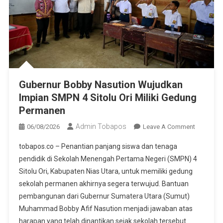
Gubernur Bobby Nasution Wujudkan
Impian SMPN 4 Sitolu Ori Miliki Gedung
Permanen
Admin Tobapos
06/08/2026
Leave A Comment
On
Gubernur
tobapos.co – Penantian panjang siswa dan tenaga
Bobby
pendidik di Sekolah Menengah Pertama Negeri (SMPN) 4
Nasution
Sitolu Ori, Kabupaten Nias Utara, untuk memiliki gedung
Wujudka
sekolah permanen akhirnya segera terwujud. Bantuan
Impian
SMPN 4
pembangunan dari Gubernur Sumatera Utara (Sumut)
Sitolu Ori
Muhammad Bobby Afif Nasution menjadi jawaban atas
Miliki
harapan yang telah dinantikan sejak sekolah tersebut