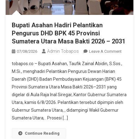
Bupati Asahan Hadiri Pelantikan
Pengurus DHD BPK 45 Provinsi
Sumatera Utara Masa Bakti 2026 – 2031
Admin Tobapos
07/08/2026
Leave A Comment
On Bupati
Asahan
tobapos.co – Bupati Asahan, Taufik Zainal Abidin, S.Sos.,
Hadiri
M.Si., menghadiri Pelantikan Pengurus Dewan Harian
Pelantika
Daerah (DHD) Badan Pembudayaan Kejuangan (BPK) 45
Pengurus
Provinsi Sumatera Utara Masa Bakti 2026–2031 yang
DHD BPK
45
digelar di Aula Raja Inal Siregar, Kantor Gubernur Sumatera
Provinsi
Utara, kamis 6/8/2026. Pelantikan tersebut dipimpin oleh
Sumatera
Gubernur Sumatera Utara, , didampingi Wakil Gubernur
Utara
Sumatera Utara, . Prosesi […]
Masa
Bakti
Continue Reading
2026 –