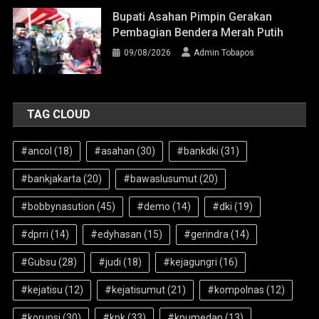
Bupati Asahan Pimpin Gerakan
Pembagian Bendera Merah Putih
09/08/2026
Admin Tobapos
TAG CLOUD
#ancol
(18)
#asahan
(30)
#bankdki
(31)
#bankjakarta
(20)
#bawaslusumut
(20)
#bobbynasution
(45)
#demo
(14)
#dki
(19)
#dprri
(14)
#edyhasan
(15)
#gerindra
(14)
#Gubsu
(28)
#judi
(18)
#kejagungri
(16)
#kejatisu
(12)
#kejatisumut
(21)
#kompolnas
(12)
#korupsi
(30)
#kpk
(33)
#kpumedan
(13)