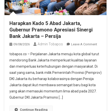
Harapkan Kado 5 Abad Jakarta,
Gubernur Pramono Apresiasi Sinergi
Bank Jakarta – Persija
Admin Tobapos
09/08/2026
Leave A Comment
On
Harapkan
tobapos.co – Perjalanan Jakarta menuju kota global turut
Kado 5
mendorong Bank Jakarta memperkuat kualitas layanan
Abad
dan memperluas keterhubungan dengan masyarakat. Di
Jakarta,
saat yang sama, bank milik Pemerintah Provinsi (Pemprov)
Gubernur
Pramono
DKI Jakarta itu berharap kolaborasinya dengan Persija
Apresiasi
Jakarta dapat ikut membawa semangat baru bagi kota
Sinergi
yang akan memasuki momentum lima abad pada 2027.
Bank
Gubernur DKI Jakarta Pramono […]
Jakarta –
Persija
Continue Reading