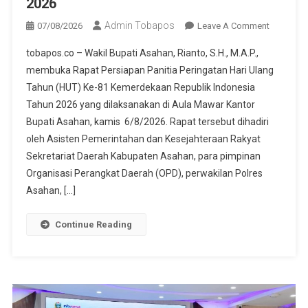
2026
Admin Tobapos
07/08/2026
Leave A Comment
On Wabu
Asahan B
tobapos.co – Wakil Bupati Asahan, Rianto, S.H., M.A.P.,
Rapat
membuka Rapat Persiapan Panitia Peringatan Hari Ulang
Persiapa
Tahun (HUT) Ke-81 Kemerdekaan Republik Indonesia
Panitia
Tahun 2026 yang dilaksanakan di Aula Mawar Kantor
Peringata
HUT Ke 8
Bupati Asahan, kamis 6/8/2026. Rapat tersebut dihadiri
Kemerde
oleh Asisten Pemerintahan dan Kesejahteraan Rakyat
Republik
Sekretariat Daerah Kabupaten Asahan, para pimpinan
Indonesi
Organisasi Perangkat Daerah (OPD), perwakilan Polres
THN 2026
Asahan, […]
Continue Reading