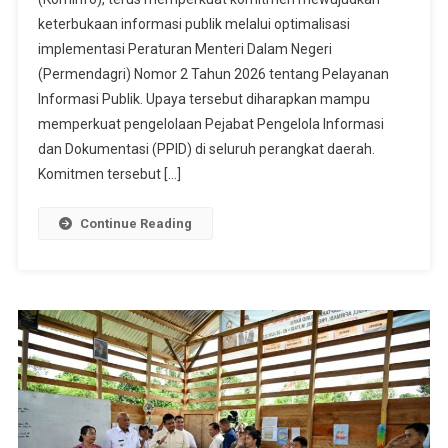
PPID,
keterbukaan informasi publik melalui optimalisasi
Optimalk
Implemen
implementasi Peraturan Menteri Dalam Negeri
Permenda
(Permendagri) Nomor 2 Tahun 2026 tentang Pelayanan
Nomor 2
Informasi Publik. Upaya tersebut diharapkan mampu
Tahun 20
memperkuat pengelolaan Pejabat Pengelola Informasi
dan Dokumentasi (PPID) di seluruh perangkat daerah.
Komitmen tersebut […]
Continue Reading