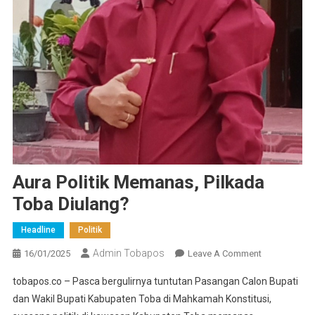
Aura Politik Memanas, Pilkada
Toba Diulang?
Headline
Politik
Admin Tobapos
16/01/2025
Leave A Comment
On Aura
Politik
tobapos.co – Pasca bergulirnya tuntutan Pasangan Calon Bupati
Memanas,
dan Wakil Bupati Kabupaten Toba di Mahkamah Konstitusi,
Pilkada