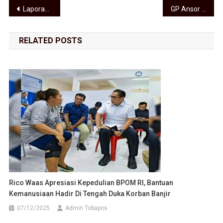
Navigasi pos
Laporan Dugaan Penipuan Lulus PPPK, Kapolres Asahan: Segera Kita Proses
GP Ansor Silahturahmi ke Polres Asahan, Mendukung Pemberantasan Judi Hingga Narkoba
RELATED POSTS
Rico Waas Apresiasi Kepedulian BPOM RI, Bantuan
Kemanusiaan Hadir Di Tengah Duka Korban Banjir
07/12/2025
Admin Tobapos