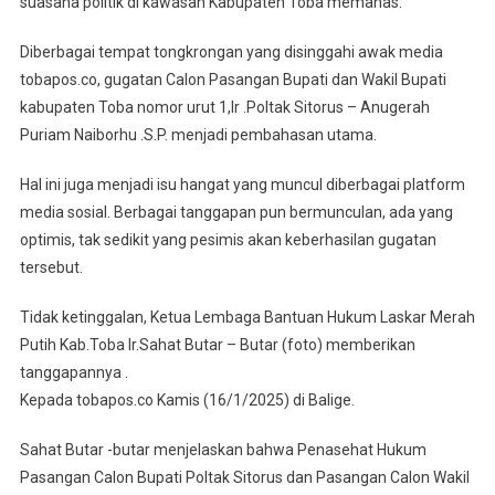
suasana politik di kawasan Kabupaten Toba memanas.
Toba
Diulang?
Diberbagai tempat tongkrongan yang disinggahi awak media
tobapos.co, gugatan Calon Pasangan Bupati dan Wakil Bupati
kabupaten Toba nomor urut 1,Ir .Poltak Sitorus – Anugerah
Puriam Naiborhu .S.P. menjadi pembahasan utama.
Hal ini juga menjadi isu hangat yang muncul diberbagai platform
media sosial. Berbagai tanggapan pun bermunculan, ada yang
optimis, tak sedikit yang pesimis akan keberhasilan gugatan
tersebut.
Tidak ketinggalan, Ketua Lembaga Bantuan Hukum Laskar Merah
Putih Kab.Toba Ir.Sahat Butar – Butar (foto) memberikan
tanggapannya .
Kepada tobapos.co Kamis (16/1/2025) di Balige.
Sahat Butar -butar menjelaskan bahwa Penasehat Hukum
Pasangan Calon Bupati Poltak Sitorus dan Pasangan Calon Wakil