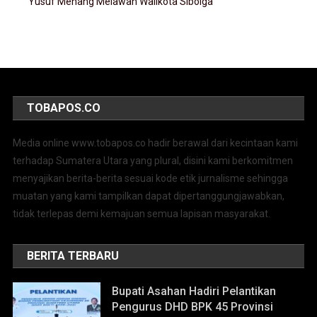
Yusuf Menang Melawan Walikota Sibolga
TOBAPOS.CO
Media online www.tobapos.co hadir berawal dari kecintaan kami
terhadap Sumatera Utara yang plural, disini kami berkomitmen
menyajikan berita-berita sesuai kode etik jurnalisme sehingga
muatan yang kami tampilkan dapat dipertanggungjawabkan,
tidak terlepas demi kemajuan semua lapisan masyarakat.
BERITA TERBARU
Bupati Asahan Hadiri Pelantikan
Pengurus DHD BPK 45 Provinsi