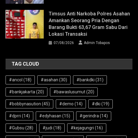
Timsus Anti Narkoba Polres Asahan
Amankan Seorang Pria Dengan
Barang Bukti 63,67 Gram Sabu Dari
Lokasi Transaksi
07/08/2026
Admin Tobapos
TAG CLOUD
#ancol
(18)
#asahan
(30)
#bankdki
(31)
#bankjakarta
(20)
#bawaslusumut
(20)
#bobbynasution
(45)
#demo
(14)
#dki
(19)
#dprri
(14)
#edyhasan
(15)
#gerindra
(14)
#Gubsu
(28)
#judi
(18)
#kejagungri
(16)