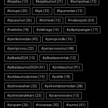
#kejatisu
(12)
#kejatisumut
(21)
#kompolnas
(12)
#korupsi
(30)
#kpk
(33)
#kpumedan
(13)
#kpusumut
(26)
#kriminal
(12)
#mabespolri
(63)
#narkoba
(18)
#olahraga
(16)
#pdiperjuangan
(17)
#pemkomedan
(43)
#pemprovdki
(16)
#pemprovsu
(22)
#pemprovsumut
(48)
#pilkada2024
(13)
#pilkadaserentak
(12)
#pilkadasumut2024
(41)
#poldasumut
(91)
#poldasumutpresisi
(19)
#politik
(18)
#polresasahan
(32)
#polrestabesmedan
(38)
#polrestanahkaro
(23)
#pramonorano
(13)
#propam
(26)
#ricowaas
(30)
#sumut
(41)