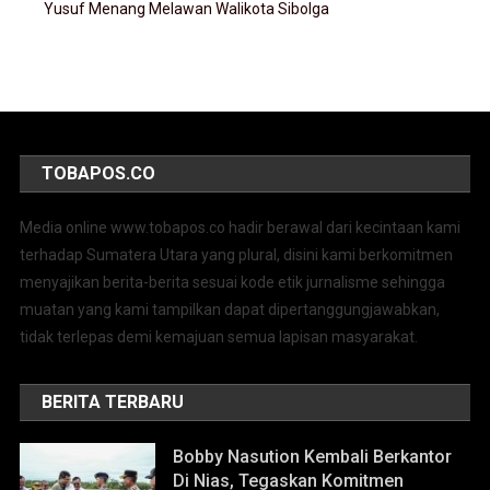
Yusuf Menang Melawan Walikota Sibolga
TOBAPOS.CO
Media online www.tobapos.co hadir berawal dari kecintaan kami
terhadap Sumatera Utara yang plural, disini kami berkomitmen
menyajikan berita-berita sesuai kode etik jurnalisme sehingga
muatan yang kami tampilkan dapat dipertanggungjawabkan,
tidak terlepas demi kemajuan semua lapisan masyarakat.
BERITA TERBARU
Bobby Nasution Kembali Berkantor
Di Nias, Tegaskan Komitmen