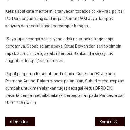
Ketika soal kata mentor ini ditanyakan tobapos.co ke Pras, politisi
PDI Perjuangan yang saat ini jadi Komut PAM Jaya, tampak
senyum dan sedikit kaget bercampur bangga.
“Saya jujur sebagai politisi yang tidak neko-neko, kaget saja
dengarnya. Sebab selama saya Ketua Dewan dan setiap pimpin
rapat, Suhud ini yang selalu interupsi. Bahkan dia saya juluki
anggota interupsi,” seloroh Pras.
Rapat paripurna tersebut turut dihadiri Gubernur DKI Jakarta
Pramono Anung. Dalam prosesi pelantikan, Suhud mengucapkan
sumpah untuk menjalankan tugas sebagai Ketua DPRD DKI
Jakarta dengan sebaik-baiknya, berpedoman pada Pancasila dan
UUD 1945.(Nauli)
Navigasi pos
Direktur Polmed Pantau UTBK Jalur Mandiri, Pendaftar Tahun 2026 Meningkat 15 Persen
Komisi I Sesalkan Camat Sunggal Tak Hadiri Rapat