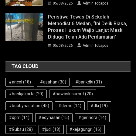
05/08/2026
Admin Tobapos
Peristiwa Tewas Di Sekolah
Methodist 6 Medan, “Ini Delik Biasa,
Proses Hukum Wajib Lanjut Meski
Diduga Telah Ada Perdamaian”
05/08/2026
Admin Tobapos
TAG CLOUD
#ancol
(18)
#asahan
(30)
#bankdki
(31)
#bankjakarta
(20)
#bawaslusumut
(20)
#bobbynasution
(45)
#demo
(14)
#dki
(19)
#dprri
(14)
#edyhasan
(15)
#gerindra
(14)
#Gubsu
(28)
#judi
(18)
#kejagungri
(16)