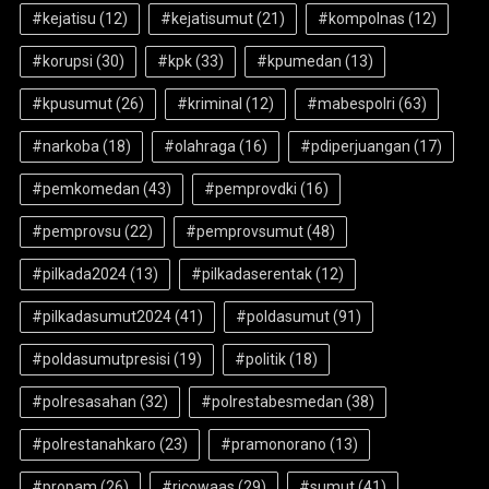
#kejatisu
(12)
#kejatisumut
(21)
#kompolnas
(12)
#korupsi
(30)
#kpk
(33)
#kpumedan
(13)
#kpusumut
(26)
#kriminal
(12)
#mabespolri
(63)
#narkoba
(18)
#olahraga
(16)
#pdiperjuangan
(17)
#pemkomedan
(43)
#pemprovdki
(16)
#pemprovsu
(22)
#pemprovsumut
(48)
#pilkada2024
(13)
#pilkadaserentak
(12)
#pilkadasumut2024
(41)
#poldasumut
(91)
#poldasumutpresisi
(19)
#politik
(18)
#polresasahan
(32)
#polrestabesmedan
(38)
#polrestanahkaro
(23)
#pramonorano
(13)
#propam
(26)
#ricowaas
(29)
#sumut
(41)