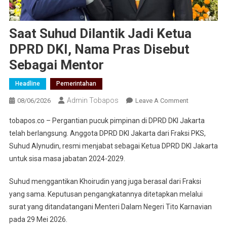
Saat Suhud Dilantik Jadi Ketua
DPRD DKI, Nama Pras Disebut
Sebagai Mentor
Headline
Pemerintahan
Admin Tobapos
08/06/2026
Leave A Comment
On Saat
Suhud
tobapos.co – Pergantian pucuk pimpinan di DPRD DKI Jakarta
Dilantik
telah berlangsung. Anggota DPRD DKI Jakarta dari Fraksi PKS,
Jadi
Suhud Alynudin, resmi menjabat sebagai Ketua DPRD DKI Jakarta
Ketua
untuk sisa masa jabatan 2024-2029.
DPRD
DKI,
Suhud menggantikan Khoirudin yang juga berasal dari Fraksi
Nama
yang sama. Keputusan pengangkatannya ditetapkan melalui
Pras
Disebut
surat yang ditandatangani Menteri Dalam Negeri Tito Karnavian
Sebagai
pada 29 Mei 2026.