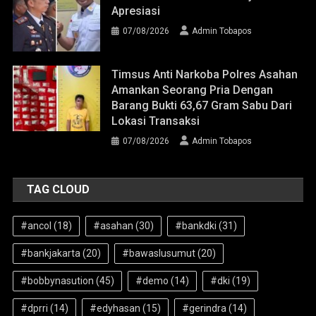
Apresiasi
07/08/2026
Admin Tobapos
Timsus Anti Narkoba Polres Asahan
Amankan Seorang Pria Dengan
Barang Bukti 63,67 Gram Sabu Dari
Lokasi Transaksi
07/08/2026
Admin Tobapos
TAG CLOUD
#ancol
(18)
#asahan
(30)
#bankdki
(31)
#bankjakarta
(20)
#bawaslusumut
(20)
#bobbynasution
(45)
#demo
(14)
#dki
(19)
#dprri
(14)
#edyhasan
(15)
#gerindra
(14)