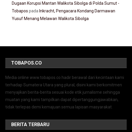
Dugaan Korupsi Mantan Walikota Sibolga di Polda Sumut -
Tobapos
pada
Inkracht, Pengacara Kondang Darmawan
Yusuf Menang Melawan Walikota Sibolga
TOBAPOS.CO
Media online www.tobapos.co hadir berawal dari kecintaan kami
terhadap Sumatera Utara yang plural, disini kami berkomitmen
menyajikan berita-berita sesuai kode etik jurnalisme sehingga
muatan yang kami tampilkan dapat dipertanggungjawabkan,
tidak terlepas demi kemajuan semua lapisan masyarakat.
BERITA TERBARU