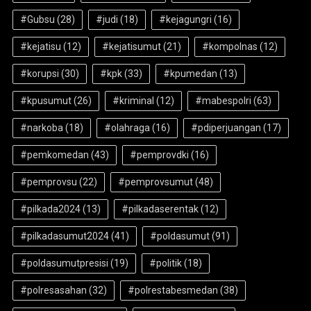
#Gubsu
(28)
#judi
(18)
#kejagungri
(16)
#kejatisu
(12)
#kejatisumut
(21)
#kompolnas
(12)
#korupsi
(30)
#kpk
(33)
#kpumedan
(13)
#kpusumut
(26)
#kriminal
(12)
#mabespolri
(63)
#narkoba
(18)
#olahraga
(16)
#pdiperjuangan
(17)
#pemkomedan
(43)
#pemprovdki
(16)
#pemprovsu
(22)
#pemprovsumut
(48)
#pilkada2024
(13)
#pilkadaserentak
(12)
#pilkadasumut2024
(41)
#poldasumut
(91)
#poldasumutpresisi
(19)
#politik
(18)
#polresasahan
(32)
#polrestabesmedan
(38)