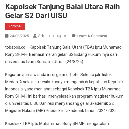
Kapolsek Tanjung Balai Utara Raih
Gelar S2 Dari UISU
Kriminal
Admin Tobapos
24/08/2025
Leave A Comment
On
Kapolsek
tobapos.co – Kapolsek Tanjung Balai Utara (TBA) Iptu Muhamad
Tanjung
Rony SH,MH Berhasil merah gelar S2 Bidang Hukum nya dari
Balai
universitas Islam Sumatra Utara .(24/8/25)
Utara
Raih Gelar
Kegiatan acara wisuda ini di gelar di hotel Selecta jaln listrik
S2 Dari
Medan.Di sela sela kesibukannya mengabdi di kepolisian Republik
UISU
Indonesia yang menjabat sebagai Kapolsek TBA Iptu Muhamad
Rony SH MH ini berhasil menyelesaikan program magister hukum
di universitas UISU.Dan resi menyandang gelar akademik S2
Magister Hukum (MH) Priode ke II akademik tahun 2024/2025.
Kapolsek TBA Iptu Muhammad Rony SH MH mengatakan