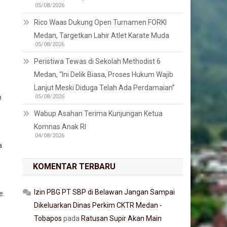
05/08/2026
Rico Waas Dukung Open Turnamen FORKI
Medan, Targetkan Lahir Atlet Karate Muda
05/08/2026
Peristiwa Tewas di Sekolah Methodist 6
Medan, “Ini Delik Biasa, Proses Hukum Wajib
Lanjut Meski Diduga Telah Ada Perdamaian”
n
05/08/2026
Wabup Asahan Terima Kunjungan Ketua
Komnas Anak RI
04/08/2026
a
KOMENTAR TERBARU
Izin PBG PT SBP di Belawan Jangan Sampai
e.
Dikeluarkan Dinas Perkim CKTR Medan -
Tobapos
pada
Ratusan Supir Akan Main