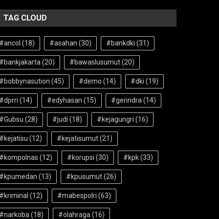
TAG CLOUD
#ancol
(18)
#asahan
(30)
#bankdki
(31)
#bankjakarta
(20)
#bawaslusumut
(20)
#bobbynasution
(45)
#demo
(14)
#dki
(19)
#dprri
(14)
#edyhasan
(15)
#gerindra
(14)
#Gubsu
(28)
#judi
(18)
#kejagungri
(16)
#kejatisu
(12)
#kejatisumut
(21)
#kompolnas
(12)
#korupsi
(30)
#kpk
(33)
#kpumedan
(13)
#kpusumut
(26)
#kriminal
(12)
#mabespolri
(63)
#narkoba
(18)
#olahraga
(16)