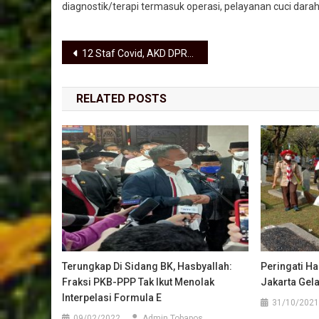
diagnostik/terapi termasuk operasi, pelayanan cuci darah
Navigasi pos
12 Staf Covid, AKD DPRD Medan Masih Lakukan RDP
RELATED POSTS
Terungkap Di Sidang BK, Hasbyallah:
Peringati H
Fraksi PKB-PPP Tak Ikut Menolak
Jakarta Gela
Interpelasi Formula E
31/10/2021
09/02/2022
Admin Tobapos