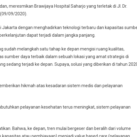
an, meresmikan Brawijaya Hospital Saharjo yang terletak di Jl. Dr.
 (09/09/2020).
di Jakarta dengan menghadirkan teknologi terbaru dan kapasitas sumb
erkelanjutan dapat terjadi dalam jangka panjang.
ang sudah melangkah satu tahap ke depan mengisi ruang kualitas,
 sumber daya terbaik dalam sebuah lokasi yang amat strategis di
sedang terjadi ke depan. Supaya, solusi yang diberikan di tahun 202
memberikan hikmah atas kesadaran sistem medis dan pelayanan
butuhkan pelayanan kesehatan terus meningkat, sistem pelayanan
hatikan. Bahwa, ke depan, tren mulai bergeser dan beralih dari volume
is kapasitas atau pembiayaan) menjadi value based care (pelayanan