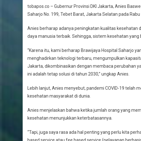
tobapos.co – Gubernur Provinsi DKI Jakarta, Anies Baswed
Saharjo No. 199, Tebet Barat, Jakarta Selatan pada Rabu
Anies berharap adanya peningkatan kualitas kesehatan 
daya manusia terbaik. Sehingga, sistem kesehatan yang b
“Karena itu, kami berharap Brawijaya Hospital Saharjo y
menghadirkan teknologi terbaru, mengumpulkan kapasitas
Jakarta, dikombinasikan dengan membaca perubahan yang 
ini adalah tetap solusi di tahun 2030,” ungkap Anies.
Lebih lanjut, Anies menyebut, pandemi COVID-19 telah 
kesehatan masyarakat di dunia.
Anies menjelaskan bahwa ketika jumlah orang yang mem
kesehatan menunjukkan keterbatasannya.
“Tapi, juga saya rasa ada hal penting yang perlu kita per
based service atau fee based service (pelayanan berbas