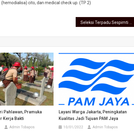
 (hemodialisa) cito, dan medical check up. (TP 2)
Seleksi Terpadu Sespimti Polri Dikreg Ke-30, Kapoldasu Teken Pakta Integritas Panitia & Peserta
ari Pahlawan, Pramuka
Layani Warga Jakarta, Peningkatan
r Kerja Bakti
Kualitas Jadi Tujuan PAM Jaya
Admin Tobapos
10/01/2022
Admin Tobapos