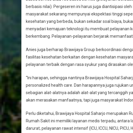
berbasis nilai). Pergeseren ini harus juga diantisipasi o
masyarakat sekarang mempunyai ekspektasi tinggi sepe
kesehatan yang berbeda, bukan sekadar soal biaya, bukan
menyadari kemajuan teknologi itu membuat pelayanan kese
berkembang. Pelayanan-pelayanan berjarak memanfaatkan
Anies juga berharap Brawijaya Group berkoordinasi denga
fasilitas kesehatan berkaitan dengan kesehatan masyara
pelayanan terbaik dengan rasa syukur yang dirasakan ole
“Ini harapan, sehingga nantinya Brawijaya Hospital Saharj
personalized health care. Dan harapannya juga rujukan u
sebagian alat-alatnya adalah alat-alat yang tercanggih 
akan merasakan manfaatnya, tapi juga masyarakat Indo
Perlu diketahui, Brawijaya Hospital Saharjo merupakan R
Rumah Sakit ini memiliki layanan medis terpadu, antara 
darurat, pelayanan rawat intensif (ICU, ICCU, NICU, PICU, 