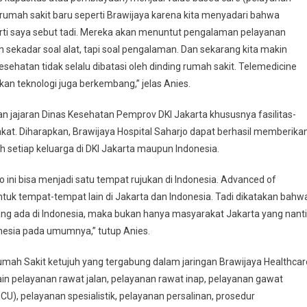
leh rumah sakit baru seperti Brawijaya karena kita menyadari bahwa
rti saya sebut tadi. Mereka akan menuntut pengalaman pelayanan
 sekadar soal alat, tapi soal pengalaman. Dan sekarang kita makin
hatan tidak selalu dibatasi oleh dinding rumah sakit. Telemedicine
 teknologi juga berkembang,” jelas Anies.
n jajaran Dinas Kesehatan Pemprov DKI Jakarta khususnya fasilitas-
kat. Diharapkan, Brawijaya Hospital Saharjo dapat berhasil memberika
h setiap keluarga di DKI Jakarta maupun Indonesia.
o ini bisa menjadi satu tempat rujukan di Indonesia. Advanced of
ntuk tempat-tempat lain di Jakarta dan Indonesia. Tadi dikatakan bahw
yang ada di Indonesia, maka bukan hanya masyarakat Jakarta yang nanti
nesia pada umumnya,” tutup Anies.
umah Sakit ketujuh yang tergabung dalam jaringan Brawijaya Healthcar
lain pelayanan rawat jalan, pelayanan rawat inap, pelayanan gawat
HCU), pelayanan spesialistik, pelayanan persalinan, prosedur