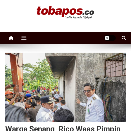
Skip to content
Tobapos
Setia Kepada Rakyat
Warga Senang, Rico Waas Pimpin