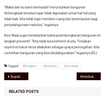
“Maka dari itu kami berinisiatif meruntuhkan bangunan
terbengkalai tersebut agar tidak digunakan untuk hal-hal yang
tidak baik. Kita tidak ingin memberi ruang dan kesempatan bagi
penyalahgunaan narkoba,” tegasnya.
Rico Waas juga menekankan bahwa pembongkaran bangunan ini
langkah preventif. “Kita tidak bisa berhenti di situ. Tindakan
seperti ini harus terus dilakukan sebagai upaya pencegahan. Kita
runtuhkan bangunan yang bisa disalahgunakan,” tegasnya.(RL)
Tagged
#bongkar
#narkoba
#ricowaas
Navigasi pos
Bupati Asahan Buka Turnamen Sepak Bola U-14 Dalam Rangka HUT Partai PAN ke-27
Keterbukaan Informasi, Pemko Medan Buka Akses Komunikasi dan Informasi Kepada Masyarakat
RELATED POSTS