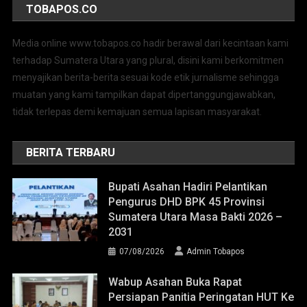
TOBAPOS.CO
Media online www.tobapos.co hadir berawal dari kecintaan kami
terhadap Sumatera Utara yang plural, disini kami berkomitmen
menyajikan berita-berita sesuai kode etik jurnalisme sehingga
muatan yang kami tampilkan dapat dipertanggungjawabkan,
tidak terlepas demi kemajuan semua lapisan masyarakat.
BERITA TERBARU
Bupati Asahan Hadiri Pelantikan
Pengurus DHD BPK 45 Provinsi
Sumatera Utara Masa Bakti 2026 –
2031
07/08/2026
Admin Tobapos
Wabup Asahan Buka Rapat
Persiapan Panitia Peringatan HUT Ke