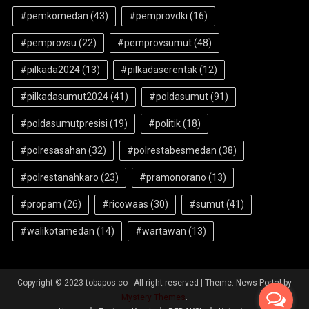
#pemkomedan
(43)
#pemprovdki
(16)
#pemprovsu
(22)
#pemprovsumut
(48)
#pilkada2024
(13)
#pilkadaserentak
(12)
#pilkadasumut2024
(41)
#poldasumut
(91)
#poldasumutpresisi
(19)
#politik
(18)
#polresasahan
(32)
#polrestabesmedan
(38)
#polrestanahkaro
(23)
#pramonorano
(13)
#propam
(26)
#ricowaas
(30)
#sumut
(41)
#walikotamedan
(14)
#wartawan
(13)
Copyright © 2023 tobapos.co - All right reserved
|
Theme: News Portal by
Mystery Themes
.