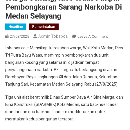
Pembongkaran Sarang Narkoba Di
Medan Selayang
Headline
Pemerintahan
Admin Tobapos
27/08/2025
Leave A Comment
On Warga
Senang, Rico
tobapos.co – Menyikapi keresahan warga, Wali Kota Medan, Rico
Waas Pimpin
Tri Putra Bayu Waas, memimpin pembongkaran dua unit
Pembongkar
bangunan kosong yang selama ini dijadikan tempat
Sarang
penyalahgunaan narkoba. Aksi tegas itu berlangsung di Jalan
Narkoba Di
Medan
Flamboyan Raya Lingkungan XII dan Jalan Raharja, Kelurahan
Selayang
Tanjung Sari, Kecamatan Medan Selayang, Rabu (27/8/2025).
Tiga unit alat berat milik Dinas Sumber Daya Air, Bina Marga, dan
Bina Konstruksi (SDABMBK) Kota Medan, satu backhoe loader
standar dan dua backhoe loader mini, diturunkan untuk
meratakan kedua bangunan tersebut.