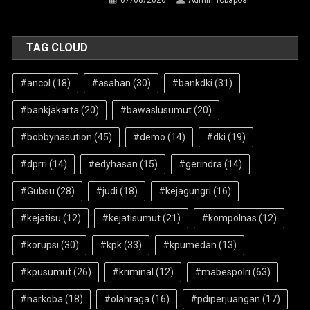
07/08/2026
Admin Tobapos
TAG CLOUD
#ancol
(18)
#asahan
(30)
#bankdki
(31)
#bankjakarta
(20)
#bawaslusumut
(20)
#bobbynasution
(45)
#demo
(14)
#dki
(19)
#dprri
(14)
#edyhasan
(15)
#gerindra
(14)
#Gubsu
(28)
#judi
(18)
#kejagungri
(16)
#kejatisu
(12)
#kejatisumut
(21)
#kompolnas
(12)
#korupsi
(30)
#kpk
(33)
#kpumedan
(13)
#kpusumut
(26)
#kriminal
(12)
#mabespolri
(63)
#narkoba
(18)
#olahraga
(16)
#pdiperjuangan
(17)