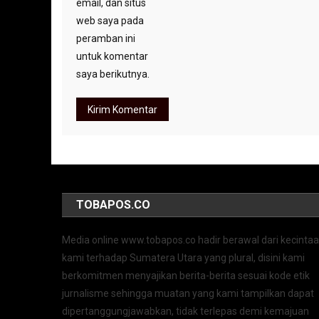
email, dan situs
web saya pada
peramban ini
untuk komentar
saya berikutnya.
TOBAPOS.CO
Media online www.tobapos.co hadir berawal dari kecinta
kami terhadap Sumatera Utara yang plural, disini kami
berkomitmen menyajikan berita-berita sesuai kode etik
jurnalisme sehingga muatan yang kami tampilkan dapat
dipertanggungjawabkan, tidak terlepas demi kemajuan