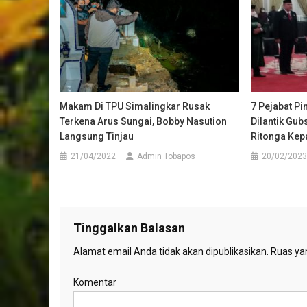
Makam Di TPU Simalingkar Rusak
7 Pejabat P
Terkena Arus Sungai, Bobby Nasution
Dilantik Gu
Langsung Tinjau
Ritonga Kep
21/04/2022
Admin Tobapos
20/02/2023
Tinggalkan Balasan
Alamat email Anda tidak akan dipublikasikan.
Ruas yan
Komentar