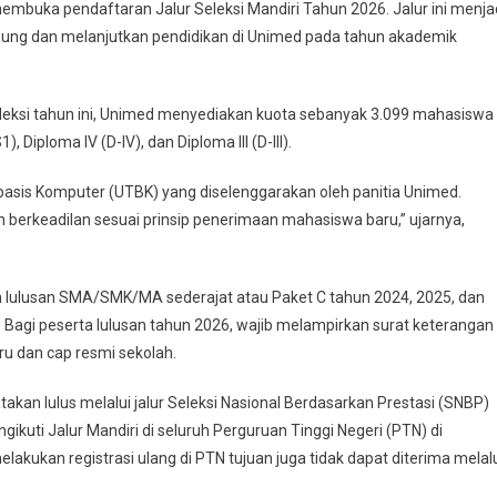
embuka pendaftaran Jalur Seleksi Mandiri Tahun 2026. Jalur ini menja
bung dan melanjutkan pendidikan di Unimed pada tahun akademik
leksi tahun ini, Unimed menyediakan kuota sebanyak 3.099 mahasiswa
 Diploma IV (D-IV), dan Diploma III (D-III).
rbasis Komputer (UTBK) yang diselenggarakan oleh panitia Unimed.
n berkeadilan sesuai prinsip penerimaan mahasiswa baru,” ujarnya,
lah lulusan SMA/SMK/MA sederajat atau Paket C tahun 2024, 2025, dan
 Bagi peserta lulusan tahun 2026, wajib melampirkan surat keterangan
aru dan cap resmi sekolah.
kan lulus melalui jalur Seleksi Nasional Berdasarkan Prestasi (SNBP)
kuti Jalur Mandiri di seluruh Perguruan Tinggi Negeri (PTN) di
melakukan registrasi ulang di PTN tujuan juga tidak dapat diterima melal