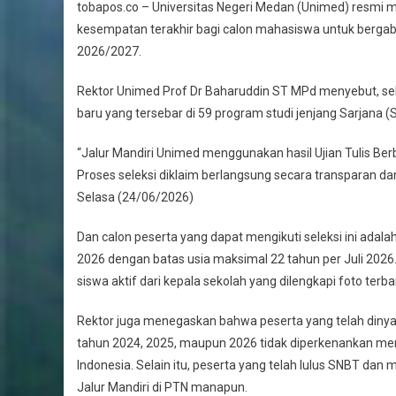
tobapos.co – Universitas Negeri Medan (Unimed) resmi m
kesempatan terakhir bagi calon mahasiswa untuk berga
2026/2027.
Rektor Unimed Prof Dr Baharuddin ST MPd menyebut, se
baru yang tersebar di 59 program studi jenjang Sarjana (S1),
“Jalur Mandiri Unimed menggunakan hasil Ujian Tulis Be
Proses seleksi diklaim berlangsung secara transparan da
Selasa (24/06/2026)
Dan calon peserta yang dapat mengikuti seleksi ini ada
2026 dengan batas usia maksimal 22 tahun per Juli 2026.
siswa aktif dari kepala sekolah yang dilengkapi foto terb
Rektor juga menegaskan bahwa peserta yang telah dinyata
tahun 2024, 2025, maupun 2026 tidak diperkenankan mengi
Indonesia. Selain itu, peserta yang telah lulus SNBT dan 
Jalur Mandiri di PTN manapun.