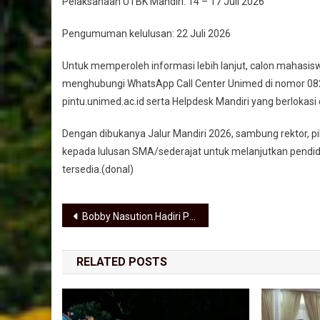
Pelaksanaan UTBK Mandiri: 14 – 17 Juli 2026
Pengumuman kelulusan: 22 Juli 2026
Untuk memperoleh informasi lebih lanjut, calon mahasi
menghubungi WhatsApp Call Center Unimed di nomor 082
pintu.unimed.ac.id serta Helpdesk Mandiri yang berlokasi
Dengan dibukanya Jalur Mandiri 2026, sambung rektor, 
kepada lulusan SMA/sederajat untuk melanjutkan pendidik
tersedia.(donal)
Navigasi pos
Bobby Nasution Hadiri Peresmian 1.151 Km Jalan Inpres, Empat Ruas di Sumut Turut Diresmikan
RELATED POSTS