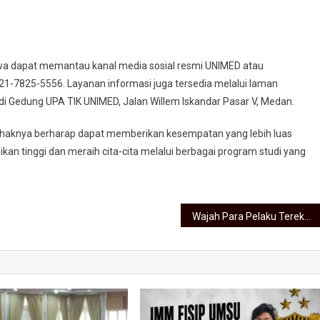
swa dapat memantau kanal media sosial resmi UNIMED atau
1-7825-5556. Layanan informasi juga tersedia melalui laman
 di Gedung UPA TIK UNIMED, Jalan Willem Iskandar Pasar V, Medan.
pihaknya berharap dapat memberikan kesempatan yang lebih luas
an tinggi dan meraih cita-cita melalui berbagai program studi yang
Wajah Para Pelaku Terekam Jelas, Penyerangan Berdarah di PT BI Belum Ada yang Ditangkap: Kinerja Kapolres Belawan Dipertanyakan