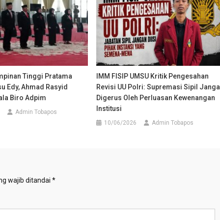
impinan Tinggi Pratama
IMM FISIP UMSU Kritik Pengesahan
bsu Edy, Ahmad Rasyid
Revisi UU Polri: Supremasi Sipil Jang
ala Biro Adpim
Digerus Oleh Perluasan Kewenangan
Institusi
Admin Tobapos
10/06/2026
Admin Tobapos
g wajib ditandai
*