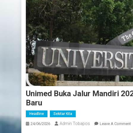
Unimed Buka Jalur Mandiri 20
Baru
Headline
Sekitar Kita
Admin Tobapos
24/06/2026
Leave A Comment
O