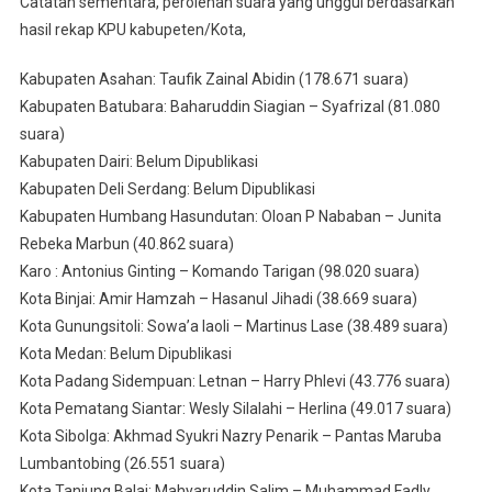
Catatan sementara, perolehan suara yang unggul berdasarkan
hasil rekap KPU kabupeten/Kota,
Kabupaten Asahan: Taufik Zainal Abidin (178.671 suara)
Kabupaten Batubara: Baharuddin Siagian – Syafrizal (81.080
suara)
Kabupaten Dairi: Belum Dipublikasi
Kabupaten Deli Serdang: Belum Dipublikasi
Kabupaten Humbang Hasundutan: Oloan P Nababan – Junita
Rebeka Marbun (40.862 suara)
Karo : Antonius Ginting – Komando Tarigan (98.020 suara)
Kota Binjai: Amir Hamzah – Hasanul Jihadi (38.669 suara)
Kota Gunungsitoli: Sowa’a laoli – Martinus Lase (38.489 suara)
Kota Medan: Belum Dipublikasi
Kota Padang Sidempuan: Letnan – Harry Phlevi (43.776 suara)
Kota Pematang Siantar: Wesly Silalahi – Herlina (49.017 suara)
Kota Sibolga: Akhmad Syukri Nazry Penarik – Pantas Maruba
Lumbantobing (26.551 suara)
Kota Tanjung Balai: Mahyaruddin Salim – Muhammad Fadly