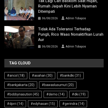
Tak Lagi Cari Baskom Saat Hujan,
Rumah Jaipah Kini Lebih Nyaman
Ditempati
06/08/2026
Admin Tobapos
Tidak Ada Toleransi Terhadap
Pungli, Rico Waas Nonaktifkan Lurah
Aur
06/08/2026
Admin Tobapos
TAG CLOUD
#ancol
(18)
#asahan
(30)
#bankdki
(31)
#bankjakarta
(20)
#bawaslusumut
(20)
#bobbynasution
(45)
#demo
(14)
#dki
(19)
#dprri
(14)
#edyhasan
(15)
#gerindra
(14)