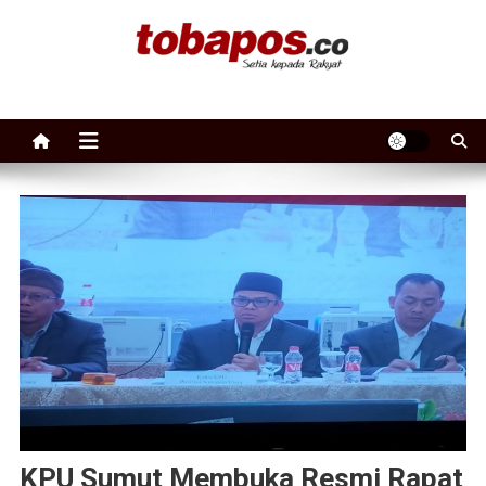
Skip to content
Tobapos
Setia Kepada Rakyat
KPU Sumut Membuka Resmi Rapat