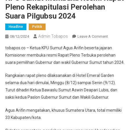
Pleno Rekapitulasi Perolehan
Suara Pilgubsu 2024
Headline
Politik
Admin Tobapos
08/12/2024
Leave A Comment
On KPU
Sumut
tobapos.co – Ketua KPU Sumut Agus Arifin beserta jajaran
Membuka
Komisioner membuka resmi Rapat Pleno Terbuka perolehan
Resmi
suara pemilihan Gubernur dan wakil Gubernur Sumut tahun 2024.
Rapat Pleno
Rekapitulasi
Rangkaian rapat pleno dilaksanakan di Hotel Emeral Garden
Perolehan
selama dua hari dimulai, Minggu (8/12) sampai Senin (9/12).
Suara
Turut dihadiri Ketua Bawaslu Sumut Aswin Deapari Lubis, dan
Pilgubsu
2024
saksi kedua Paslon Gubernur Sumut dan Wakili Gubernur.
Agus Arifin mengatakan, khusus Sumatera Utara, total memiliki
33 Kabupaten/kota.