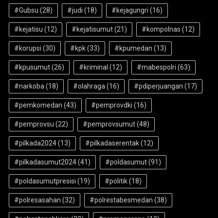
#Gubsu
(28)
#judi
(18)
#kejagungri
(16)
#kejatisu
(12)
#kejatisumut
(21)
#kompolnas
(12)
#korupsi
(30)
#kpk
(33)
#kpumedan
(13)
#kpusumut
(26)
#kriminal
(12)
#mabespolri
(63)
#narkoba
(18)
#olahraga
(16)
#pdiperjuangan
(17)
#pemkomedan
(43)
#pemprovdki
(16)
#pemprovsu
(22)
#pemprovsumut
(48)
#pilkada2024
(13)
#pilkadaserentak
(12)
#pilkadasumut2024
(41)
#poldasumut
(91)
#poldasumutpresisi
(19)
#politik
(18)
#polresasahan
(32)
#polrestabesmedan
(38)