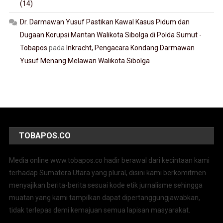
(14)
Dr. Darmawan Yusuf Pastikan Kawal Kasus Pidum dan
Dugaan Korupsi Mantan Walikota Sibolga di Polda Sumut -
Tobapos
pada
Inkracht, Pengacara Kondang Darmawan
Yusuf Menang Melawan Walikota Sibolga
TOBAPOS.CO
Media online www.tobapos.co hadir berawal dari kecintaan kami
terhadap Sumatera Utara yang plural, disini kami berkomitmen
menyajikan berita-berita sesuai kode etik jurnalisme sehingga
muatan yang kami tampilkan dapat dipertanggungjawabkan,
tidak terlepas demi kemajuan semua lapisan masyarakat.