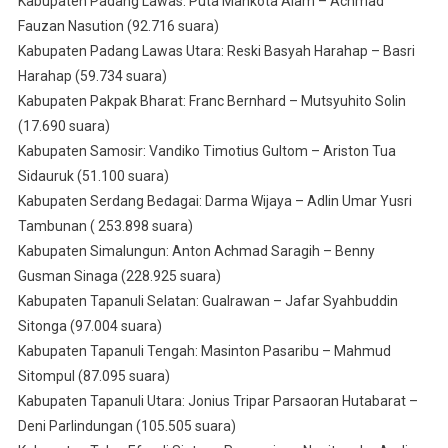
Kabupaten Padang Lawas: Puta Mahkota Alam – Achmad
Fauzan Nasution (92.716 suara)
Kabupaten Padang Lawas Utara: Reski Basyah Harahap – Basri
Harahap (59.734 suara)
Kabupaten Pakpak Bharat: Franc Bernhard – Mutsyuhito Solin
(17.690 suara)
Kabupaten Samosir: Vandiko Timotius Gultom – Ariston Tua
Sidauruk (51.100 suara)
Kabupaten Serdang Bedagai: Darma Wijaya – Adlin Umar Yusri
Tambunan ( 253.898 suara)
Kabupaten Simalungun: Anton Achmad Saragih – Benny
Gusman Sinaga (228.925 suara)
Kabupaten Tapanuli Selatan: GuaIrawan – Jafar Syahbuddin
Sitonga (97.004 suara)
Kabupaten Tapanuli Tengah: Masinton Pasaribu – Mahmud
Sitompul (87.095 suara)
Kabupaten Tapanuli Utara: Jonius Tripar Parsaoran Hutabarat –
Deni Parlindungan (105.505 suara)