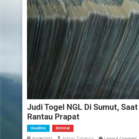
Judi Togel NGL Di Sumut, Saat 
Rantau Prapat
Headline
Kriminal
Admin Tobapos
30/08/2022
Leave A Comment
O