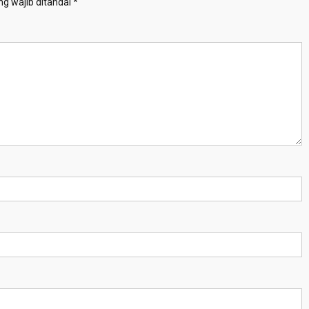
g wajib ditandai
*