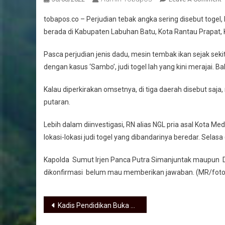
P
tobapos.co – Perjudian tebak angka sering disebut togel
berada di Kabupaten Labuhan Batu, Kota Rantau Prapat,
Pasca perjudian jenis dadu, mesin tembak ikan sejak seki
dengan kasus ‘Sambo’, judi togel lah yang kini merajai. 
Kalau diperkirakan omsetnya, di tiga daerah disebut saja, 
putaran.
Lebih dalam diinvestigasi, RN alias NGL pria asal Kota M
lokasi-lokasi judi togel yang dibandarinya beredar. Selasa
Kapolda Sumut Irjen Panca Putra Simanjuntak maupun 
dikonfirmasi belum mau memberikan jawaban. (MR/foto-i
Navigasi pos
Kadis Pendidikan Buka Lomba Mewarnai Tingkat PAUD se-Kabupaten Asahan