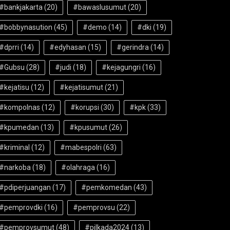
#bankjakarta
(20)
#bawaslusumut
(20)
#bobbynasution
(45)
#demo
(14)
#dki
(19)
#dprri
(14)
#edyhasan
(15)
#gerindra
(14)
#Gubsu
(28)
#judi
(18)
#kejagungri
(16)
#kejatisu
(12)
#kejatisumut
(21)
#kompolnas
(12)
#korupsi
(30)
#kpk
(33)
#kpumedan
(13)
#kpusumut
(26)
#kriminal
(12)
#mabespolri
(63)
#narkoba
(18)
#olahraga
(16)
#pdiperjuangan
(17)
#pemkomedan
(43)
#pemprovdki
(16)
#pemprovsu
(22)
#pemprovsumut
(48)
#pilkada2024
(13)