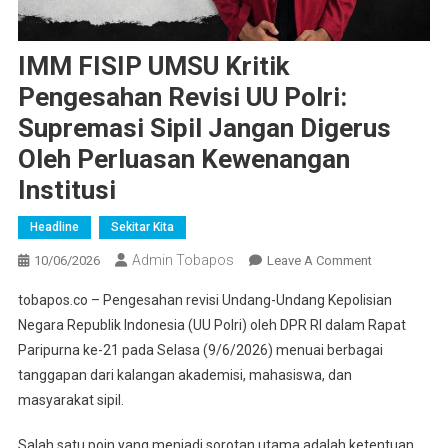
IMM FISIP UMSU Kritik
Pengesahan Revisi UU Polri:
Supremasi Sipil Jangan Digerus
Oleh Perluasan Kewenangan
Institusi
Headline
Sekitar Kita
Admin Tobapos
10/06/2026
Leave A Comment
On IMM FISIP
UMSU Kritik
tobapos.co – Pengesahan revisi Undang-Undang Kepolisian
Pengesahan
Negara Republik Indonesia (UU Polri) oleh DPR RI dalam Rapat
Revisi UU
Paripurna ke-21 pada Selasa (9/6/2026) menuai berbagai
Polri:
tanggapan dari kalangan akademisi, mahasiswa, dan
Supremasi
Sipil Jangan
masyarakat sipil.
Digerus Oleh
Salah satu poin yang menjadi sorotan utama adalah ketentuan
Perluasan