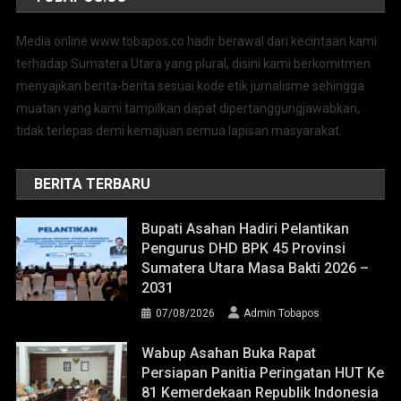
Media online www.tobapos.co hadir berawal dari kecintaan kami
terhadap Sumatera Utara yang plural, disini kami berkomitmen
menyajikan berita-berita sesuai kode etik jurnalisme sehingga
muatan yang kami tampilkan dapat dipertanggungjawabkan,
tidak terlepas demi kemajuan semua lapisan masyarakat.
BERITA TERBARU
Bupati Asahan Hadiri Pelantikan
Pengurus DHD BPK 45 Provinsi
Sumatera Utara Masa Bakti 2026 –
2031
07/08/2026
Admin Tobapos
Wabup Asahan Buka Rapat
Persiapan Panitia Peringatan HUT Ke
81 Kemerdekaan Republik Indonesia