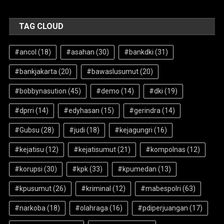
TAG CLOUD
#ancol
(18)
#asahan
(30)
#bankdki
(31)
#bankjakarta
(20)
#bawaslusumut
(20)
#bobbynasution
(45)
#demo
(14)
#dki
(19)
#dprri
(14)
#edyhasan
(15)
#gerindra
(14)
#Gubsu
(28)
#judi
(18)
#kejagungri
(16)
#kejatisu
(12)
#kejatisumut
(21)
#kompolnas
(12)
#korupsi
(30)
#kpk
(33)
#kpumedan
(13)
#kpusumut
(26)
#kriminal
(12)
#mabespolri
(63)
#narkoba
(18)
#olahraga
(16)
#pdiperjuangan
(17)