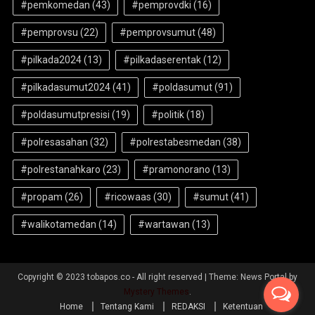
#pemkomedan
(43)
#pemprovdki
(16)
#pemprovsu
(22)
#pemprovsumut
(48)
#pilkada2024
(13)
#pilkadaserentak
(12)
#pilkadasumut2024
(41)
#poldasumut
(91)
#poldasumutpresisi
(19)
#politik
(18)
#polresasahan
(32)
#polrestabesmedan
(38)
#polrestanahkaro
(23)
#pramonorano
(13)
#propam
(26)
#ricowaas
(30)
#sumut
(41)
#walikotamedan
(14)
#wartawan
(13)
Copyright © 2023 tobapos.co - All right reserved
|
Theme: News Portal by
Mystery Themes
.
Home
Tentang Kami
REDAKSI
Ketentuan