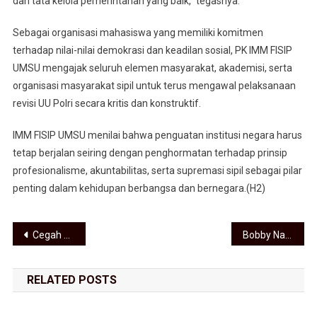
dan tata kelola pemerintahan yang baik,” tegasnya.
Sebagai organisasi mahasiswa yang memiliki komitmen
terhadap nilai-nilai demokrasi dan keadilan sosial, PK IMM FISIP
UMSU mengajak seluruh elemen masyarakat, akademisi, serta
organisasi masyarakat sipil untuk terus mengawal pelaksanaan
revisi UU Polri secara kritis dan konstruktif.
IMM FISIP UMSU menilai bahwa penguatan institusi negara harus
tetap berjalan seiring dengan penghormatan terhadap prinsip
profesionalisme, akuntabilitas, serta supremasi sipil sebagai pilar
penting dalam kehidupan berbangsa dan bernegara.(H2)
Navigasi pos
Cegah Tawuran Remaja, Polsek Pulau Rakyat Bersama Forkopimcam Bubarkan Kelompok “Kampung Misteri” dan Sita Puluhan Senjata Tajam
Bobby Nasution Bersama Kemenhum Resmikan 6.110 Posbankum di Seluruh Desa dan Kelurahan di Sumut
RELATED POSTS