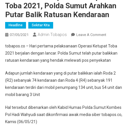
Toba 2021, Polda Sumut Arahkan
Putar Balik Ratusan Kendaraan
Headline
Sekitar Kita
Admin Tobapos
07/05/2021
Leave A Comment
On Hari
Pertama
tobapos.co – Hari pertama pelaksanaan Operasi Ketupat Toba
Operasi
2021 berjalan dengan lancar. Polda Sumut telah putar balikkan
Ketupat
ratusan kendaraan yang hendak melewati pos penyekatan
Toba
2021,
Adapun jumlah kendaraan yang di putar balikkan ialah Roda 2
Polda
(R2) sebanyak 74 kendaraan dan Roda 4 (R4) sebanyak 191
Sumut
kendaraan terdiri dari mobil penumpang 134 unit, bus 54 unit dan
Arahkan
Putar Balik
mobil barang 3 Unit
Ratusan
Kendaraan
Hal tersebut dibenarkan oleh Kabid Humas Polda Sumut Kombes
Pol Hadi Wahyudi saat dikonfirmasi awak media siber tobapos.co,
Kamis (06/05/21)