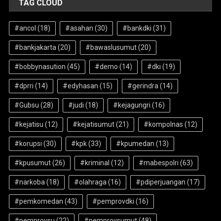
TAG CLOUD
#ancol
(18)
#asahan
(30)
#bankdki
(31)
#bankjakarta
(20)
#bawaslusumut
(20)
#bobbynasution
(45)
#demo
(14)
#dki
(19)
#dprri
(14)
#edyhasan
(15)
#gerindra
(14)
#Gubsu
(28)
#judi
(18)
#kejagungri
(16)
#kejatisu
(12)
#kejatisumut
(21)
#kompolnas
(12)
#korupsi
(30)
#kpk
(33)
#kpumedan
(13)
#kpusumut
(26)
#kriminal
(12)
#mabespolri
(63)
#narkoba
(18)
#olahraga
(16)
#pdiperjuangan
(17)
#pemkomedan
(43)
#pemprovdki
(16)
#pemprovsu
(22)
#pemprovsumut
(48)