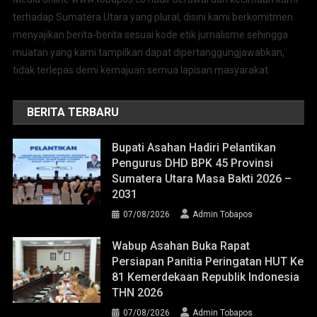
terhadap Sumatera Utara yang plural, disini kami berkomitmen
menyajikan berita-berita sesuai kode etik jurnalisme sehingga
muatan yang kami tampilkan dapat dipertanggungjawabkan,
tidak terlepas demi kemajuan semua lapisan masyarakat.
BERITA TERBARU
Bupati Asahan Hadiri Pelantikan
Pengurus DHD BPK 45 Provinsi
Sumatera Utara Masa Bakti 2026 –
2031
07/08/2026
Admin Tobapos
Wabup Asahan Buka Rapat
Persiapan Panitia Peringatan HUT Ke
81 Kemerdekaan Republik Indonesia
THN 2026
07/08/2026
Admin Tobapos