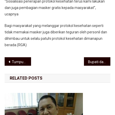
“Sosialisasi penerapan protokol kesehatan terus kami lakukan
dan juga pembagian masker gratis kepada masyarakat”,
ucapnya
Bagi masyarakat yang melanggar protokol kesehatan seperti
tidak memakai masker juga diberikan teguran oleh personil dan
dihimbau untuk selalu patuhi protokol kesehatan dimanapun
berada.(RGA)
Navigasi pos
Tumpukan Sampah Di Badan Jalan Veteran Labuhan Deli, Warga dan Pengendara Ramai Mencibir
Bupati dan Wakil Bupati Asahan Kunjungi Mesjid Al-Hadil Haq Desa Sei Jawijawi
RELATED POSTS