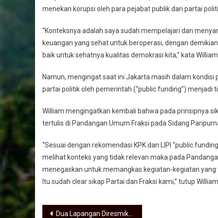
menekan korupsi oleh para pejabat publik dari partai polit
“Konteksnya adalah saya sudah mempelajari dan menyamp
keuangan yang sehat untuk beroperasi, dengan demikian p
baik untuk sehatnya kualitas demokrasi kita,” kata William
Namun, mengingat saat ini Jakarta masih dalam kondis
partai politik oleh pemerintah (“public funding”) menjadi 
William mengingatkan kembali bahwa pada prinsipnya si
tertulis di Pandangan Umum Fraksi pada Sidang Paripur
“Sesuai dengan rekomendasi KPK dan LIPI “public funding
melihat konteks yang tidak relevan maka pada Pandanga
menegaskan untuk memangkas kegiatan-kegiatan yang tid
Itu sudah clear sikap Partai dan Fraksi kami,” tutup William
Navigasi pos
Dua Lapangan Diresmikan, Dwi: Deviasi Progres Proyek JIS Semakin Positif