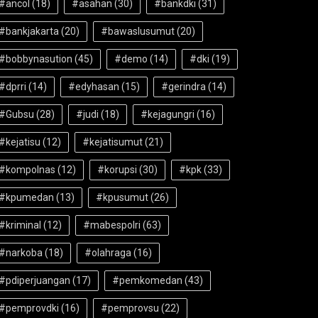
#ancol
(18)
#asahan
(30)
#bankdki
(31)
#bankjakarta
(20)
#bawaslusumut
(20)
#bobbynasution
(45)
#demo
(14)
#dki
(19)
#dprri
(14)
#edyhasan
(15)
#gerindra
(14)
#Gubsu
(28)
#judi
(18)
#kejagungri
(16)
#kejatisu
(12)
#kejatisumut
(21)
#kompolnas
(12)
#korupsi
(30)
#kpk
(33)
#kpumedan
(13)
#kpusumut
(26)
#kriminal
(12)
#mabespolri
(63)
#narkoba
(18)
#olahraga
(16)
#pdiperjuangan
(17)
#pemkomedan
(43)
#pemprovdki
(16)
#pemprovsu
(22)