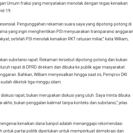
ngan Umum fraksi yang menyatakan menolak dengan tegas kenaikan
vid-19.
k esensial. Pengunggahan rekaman suara saya yang dipotong-potong di
ik lama yang ingin menghentikan PSI menyuarakan transparansi anggara
kyat, setelah PSI menolak kenaikan RKT ratusan miliar,” kata William,
inkan substansi rapat. Rekaman tersebut dipotong-potong dan bukan
luruh rapat di DPRD direkam dan dibuka ke publik agar masyarakat
ggaran. Bahkan, William menyesalkan hingga saat ini, Pemprov DKI
 sudah diketok tiga minggu silam.
skusi rapat, bukan merupakan diskusi yang utuh. Saya minta dibuka
 akhir, bukan penggalan kalimat tanpa konteks dan substansi,” jelas
 mengenai kenaikan dana banpol adalah menanggapi rekomendasi
h untuk partai politik diperlukan untuk memperkuat demokrasi dan