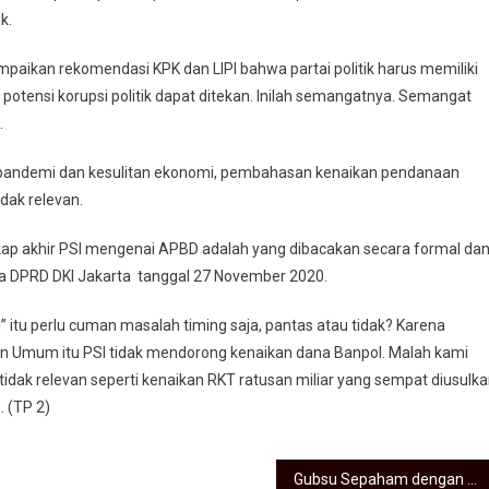
ik.
aikan rekomendasi KPK dan LIPI bahwa partai politik harus memiliki
otensi korupsi politik dapat ditekan. Inilah semangatnya. Semangat
.
i pandemi dan kesulitan ekonomi, pembahasan kenaikan pendanaan
tidak relevan.
kap akhir PSI mengenai APBD adalah yang dibacakan secara formal da
na DPRD DKI Jakarta tanggal 27 November 2020.
” itu perlu cuman masalah timing saja, pantas atau tidak? Karena
n Umum itu PSI tidak mendorong kenaikan dana Banpol. Malah kami
ak relevan seperti kenaikan RKT ratusan miliar yang sempat diusulka
. (TP 2)
Gubsu Sepaham dengan Komnas HAM, Dukung Penyuluhan ke Daerah