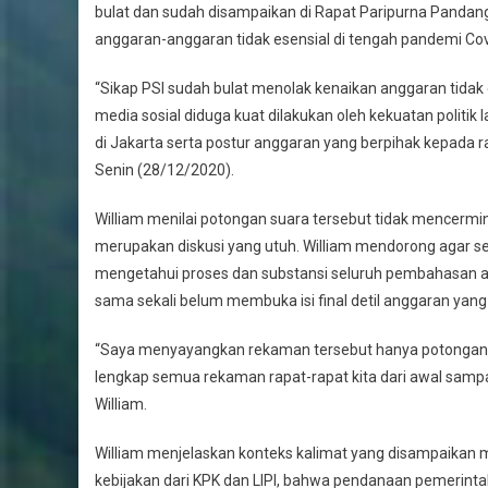
bulat dan sudah disampaikan di Rapat Paripurna Panda
anggaran-anggaran tidak esensial di tengah pandemi Co
“Sikap PSI sudah bulat menolak kenaikan anggaran tida
media sosial diduga kuat dilakukan oleh kekuatan polit
di Jakarta serta postur anggaran yang berpihak kepada ra
Senin (28/12/2020).
William menilai potongan suara tersebut tidak mencerm
merupakan diskusi yang utuh. William mendorong agar se
mengetahui proses dan substansi seluruh pembahasan an
sama sekali belum membuka isi final detil anggaran yang
“Saya menyayangkan rekaman tersebut hanya potongan di
lengkap semua rekaman rapat-rapat kita dari awal sampai
William.
William menjelaskan konteks kalimat yang disampaikan
kebijakan dari KPK dan LIPI, bahwa pendanaan pemerinta