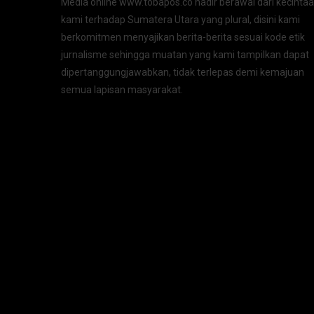
Media online www.tobapos.co hadir berawal dari kecinta
kami terhadap Sumatera Utara yang plural, disini kami
berkomitmen menyajikan berita-berita sesuai kode etik
jurnalisme sehingga muatan yang kami tampilkan dapat
dipertanggungjawabkan, tidak terlepas demi kemajuan
semua lapisan masyarakat.