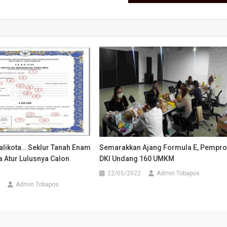
alikota… Seklur Tanah Enam
Semarakkan Ajang Formula E, Pempro
 Atur Lulusnya Calon
DKI Undang 160 UMKM
22/05/2022
Admin Tobapos
Admin Tobapos