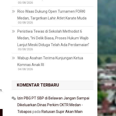
05/08/2026
Rico Waas Dukung Open Turnamen FORKI
Medan, Targetkan Lahir Atlet Karate Muda
05/08/2026
Peristiwa Tewas di Sekolah Methodist 6
Medan, “Ini Delik Biasa, Proses Hukum Wajib
Lanjut Meski Diduga Telah Ada Perdamaian”
05/08/2026
Wabup Asahan Terima Kunjungan Ketua
n
Komnas Anak RI
04/08/2026
KOMENTAR TERBARU
n.
Izin PBG PT SBP di Belawan Jangan Sampai
Dikeluarkan Dinas Perkim CKTR Medan -
Tobapos
pada
Ratusan Supir Akan Main