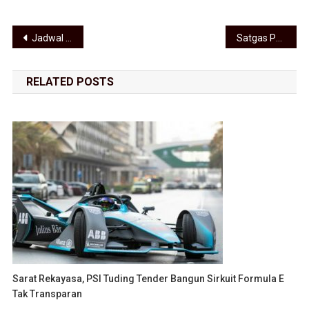
Navigasi pos
Jadwal RDP Komisi 4 DPRD Medan Banyak Molor dan Tertunda, Berkas Pengaduan Warga Bertumpuk
Satgas Pangan Sumut, Mulyadi Simatupang Pastikan PT Yargo Anugerah Nusantara Diproses Hukum
RELATED POSTS
Sarat Rekayasa, PSI Tuding Tender Bangun Sirkuit Formula E
Tak Transparan