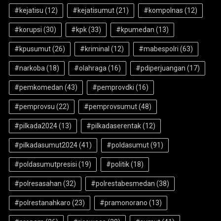
#kejatisu
(12)
#kejatisumut
(21)
#kompolnas
(12)
#korupsi
(30)
#kpk
(33)
#kpumedan
(13)
#kpusumut
(26)
#kriminal
(12)
#mabespolri
(63)
#narkoba
(18)
#olahraga
(16)
#pdiperjuangan
(17)
#pemkomedan
(43)
#pemprovdki
(16)
#pemprovsu
(22)
#pemprovsumut
(48)
#pilkada2024
(13)
#pilkadaserentak
(12)
#pilkadasumut2024
(41)
#poldasumut
(91)
#poldasumutpresisi
(19)
#politik
(18)
#polresasahan
(32)
#polrestabesmedan
(38)
#polrestanahkaro
(23)
#pramonorano
(13)