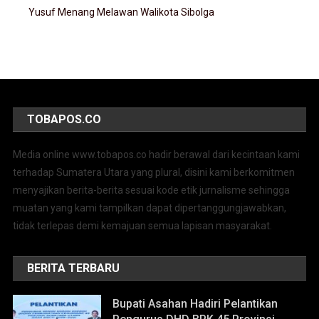
Yusuf Menang Melawan Walikota Sibolga
TOBAPOS.CO
Media online www.tobapos.co hadir berawal dari kecintaan kami
terhadap Sumatera Utara yang plural, disini kami berkomitmen
menyajikan berita-berita sesuai kode etik jurnalisme sehingga
muatan yang kami tampilkan dapat dipertanggungjawabkan,
tidak terlepas demi kemajuan semua lapisan masyarakat.
BERITA TERBARU
Bupati Asahan Hadiri Pelantikan