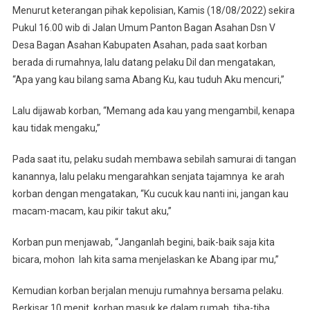
Menurut keterangan pihak kepolisian, Kamis (18/08/2022) sekira
Pukul 16.00 wib di Jalan Umum Panton Bagan Asahan Dsn V
Desa Bagan Asahan Kabupaten Asahan, pada saat korban
berada di rumahnya, lalu datang pelaku Dil dan mengatakan,
“Apa yang kau bilang sama Abang Ku, kau tuduh Aku mencuri,”
Lalu dijawab korban, “Memang ada kau yang mengambil, kenapa
kau tidak mengaku,”
Pada saat itu, pelaku sudah membawa sebilah samurai di tangan
kanannya, lalu pelaku mengarahkan senjata tajamnya ke arah
korban dengan mengatakan, “Ku cucuk kau nanti ini, jangan kau
macam-macam, kau pikir takut aku,”
Korban pun menjawab, “Janganlah begini, baik-baik saja kita
bicara, mohon lah kita sama menjelaskan ke Abang ipar mu,”
Kemudian korban berjalan menuju rumahnya bersama pelaku.
Berkisar 10 menit, korban masuk ke dalam rumah, tiba-tiba