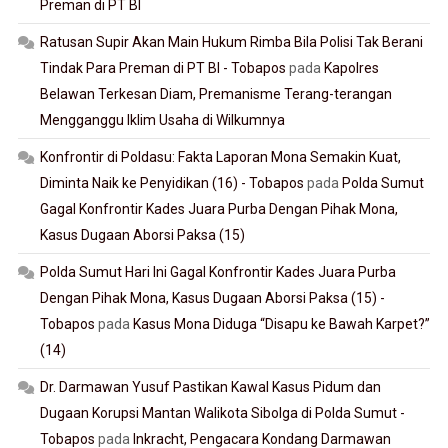
Preman di PT BI
Ratusan Supir Akan Main Hukum Rimba Bila Polisi Tak Berani
Tindak Para Preman di PT BI - Tobapos
pada
Kapolres
Belawan Terkesan Diam, Premanisme Terang-terangan
Mengganggu Iklim Usaha di Wilkumnya
Konfrontir di Poldasu: Fakta Laporan Mona Semakin Kuat,
Diminta Naik ke Penyidikan (16) - Tobapos
pada
Polda Sumut
Gagal Konfrontir Kades Juara Purba Dengan Pihak Mona,
Kasus Dugaan Aborsi Paksa (15)
Polda Sumut Hari Ini Gagal Konfrontir Kades Juara Purba
Dengan Pihak Mona, Kasus Dugaan Aborsi Paksa (15) -
Tobapos
pada
Kasus Mona Diduga “Disapu ke Bawah Karpet?”
(14)
Dr. Darmawan Yusuf Pastikan Kawal Kasus Pidum dan
Dugaan Korupsi Mantan Walikota Sibolga di Polda Sumut -
Tobapos
pada
Inkracht, Pengacara Kondang Darmawan