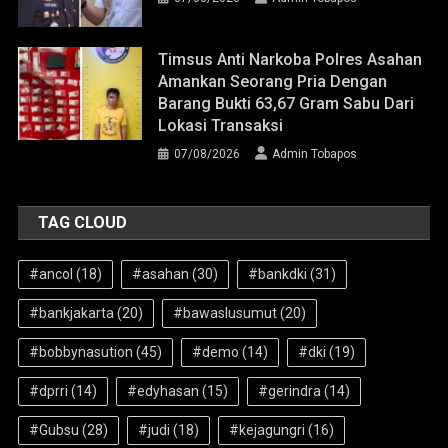
Timsus Anti Narkoba Polres Asahan
Amankan Seorang Pria Dengan
Barang Bukti 63,67 Gram Sabu Dari
Lokasi Transaksi
07/08/2026
Admin Tobapos
TAG CLOUD
#ancol
(18)
#asahan
(30)
#bankdki
(31)
#bankjakarta
(20)
#bawaslusumut
(20)
#bobbynasution
(45)
#demo
(14)
#dki
(19)
#dprri
(14)
#edyhasan
(15)
#gerindra
(14)
#Gubsu
(28)
#judi
(18)
#kejagungri
(16)