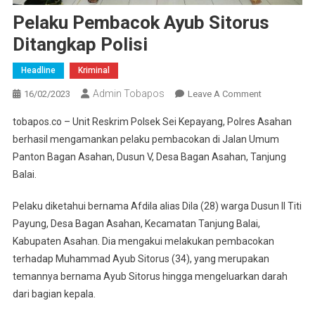
Pelaku Pembacok Ayub Sitorus
Ditangkap Polisi
Headline
Kriminal
Admin Tobapos
16/02/2023
Leave A Comment
On Pelaku
Pembacok
tobapos.co – Unit Reskrim Polsek Sei Kepayang, Polres Asahan
Ayub
berhasil mengamankan pelaku pembacokan di Jalan Umum
Sitorus
Panton Bagan Asahan, Dusun V, Desa Bagan Asahan, Tanjung
Ditangkap
Balai.
Polisi
Pelaku diketahui bernama Afdila alias Dila (28) warga Dusun II Titi
Payung, Desa Bagan Asahan, Kecamatan Tanjung Balai,
Kabupaten Asahan. Dia mengakui melakukan pembacokan
terhadap Muhammad Ayub Sitorus (34), yang merupakan
temannya bernama Ayub Sitorus hingga mengeluarkan darah
dari bagian kepala.