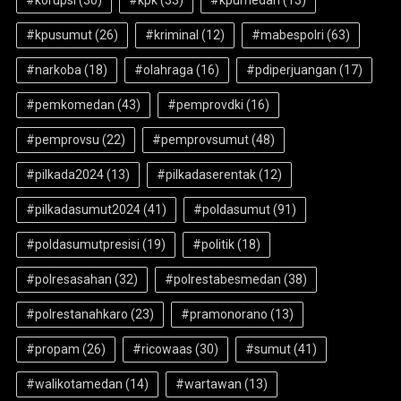
#kpusumut
(26)
#kriminal
(12)
#mabespolri
(63)
#narkoba
(18)
#olahraga
(16)
#pdiperjuangan
(17)
#pemkomedan
(43)
#pemprovdki
(16)
#pemprovsu
(22)
#pemprovsumut
(48)
#pilkada2024
(13)
#pilkadaserentak
(12)
#pilkadasumut2024
(41)
#poldasumut
(91)
#poldasumutpresisi
(19)
#politik
(18)
#polresasahan
(32)
#polrestabesmedan
(38)
#polrestanahkaro
(23)
#pramonorano
(13)
#propam
(26)
#ricowaas
(30)
#sumut
(41)
#walikotamedan
(14)
#wartawan
(13)