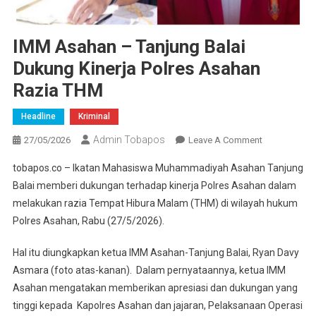
IMM Asahan – Tanjung Balai
Dukung Kinerja Polres Asahan
Razia THM
Headline
Kriminal
Admin Tobapos
27/05/2026
Leave A Comment
On IMM
Asahan –
tobapos.co – Ikatan Mahasiswa Muhammadiyah Asahan Tanjung
Tanjung
Balai memberi dukungan terhadap kinerja Polres Asahan dalam
Balai
melakukan razia Tempat Hibura Malam (THM) di wilayah hukum
Dukung
Polres Asahan, Rabu (27/5/2026).
Kinerja
Polres
Hal itu diungkapkan ketua IMM Asahan-Tanjung Balai, Ryan Davy
Asahan
Asmara (foto atas-kanan). Dalam pernyataannya, ketua IMM
Razia
THM
Asahan mengatakan memberikan apresiasi dan dukungan yang
tinggi kepada Kapolres Asahan dan jajaran, Pelaksanaan Operasi