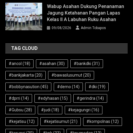
Wabup Asahan Dukung Penanaman
Jagung Ketahanan Pangan Lapas
Kelas II A Labuhan Ruku Asahan
09/08/2026
Admin Tobapos
TAG CLOUD
#ancol
(18)
#asahan
(30)
#bankdki
(31)
#bankjakarta
(20)
#bawaslusumut
(20)
#bobbynasution
(45)
#demo
(14)
#dki
(19)
#dprri
(14)
#edyhasan
(15)
#gerindra
(14)
#Gubsu
(28)
#judi
(18)
#kejagungri
(16)
#kejatisu
(12)
#kejatisumut
(21)
#kompolnas
(12)
#korupsi
(30)
#kpk
(33)
#kpumedan
(13)