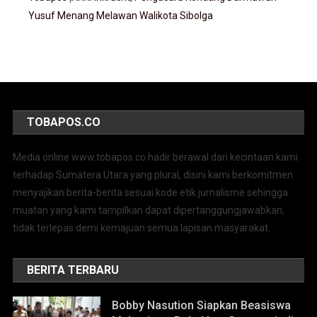
Yusuf Menang Melawan Walikota Sibolga
TOBAPOS.CO
Media online www.tobapos.co hadir berawal dari kecintaan kami
terhadap Sumatera Utara yang plural, disini kami berkomitmen
menyajikan berita-berita sesuai kode etik jurnalisme sehingga
muatan yang kami tampilkan dapat dipertanggungjawabkan,
tidak terlepas demi kemajuan semua lapisan masyarakat.
BERITA TERBARU
Bobby Nasution Siapkan Beasiswa