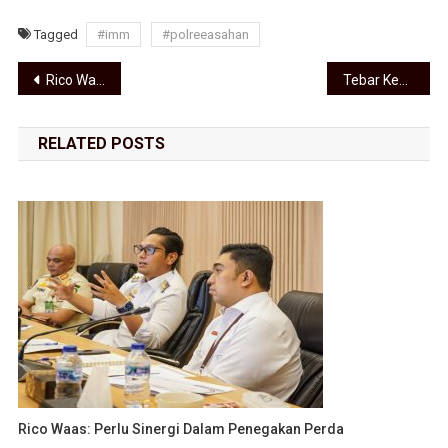
Tagged
#imm
#polreeasahan
Navigasi pos
Rico Waas Ajak Warga Hapus Stigma Negatif Belawan
Tebar Kebaikan di Iduladha, Balkoters Distribusikan Daging Kurban untuk Anggota dan Warga
RELATED POSTS
Rico Waas: Perlu Sinergi Dalam Penegakan Perda