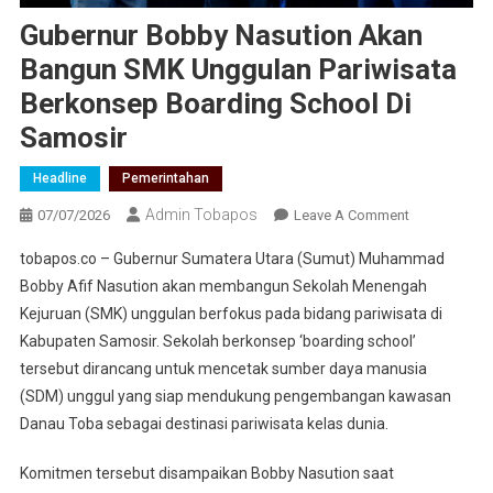
Gubernur Bobby Nasution Akan
Bangun SMK Unggulan Pariwisata
Berkonsep Boarding School Di
Samosir
Headline
Pemerintahan
Admin Tobapos
07/07/2026
Leave A Comment
On
Gubernur
tobapos.co – Gubernur Sumatera Utara (Sumut) Muhammad
Bobby
Bobby Afif Nasution akan membangun Sekolah Menengah
Nasution
Kejuruan (SMK) unggulan berfokus pada bidang pariwisata di
Akan
Kabupaten Samosir. Sekolah berkonsep ‘boarding school’
Bangun
SMK
tersebut dirancang untuk mencetak sumber daya manusia
Unggulan
(SDM) unggul yang siap mendukung pengembangan kawasan
Pariwisata
Danau Toba sebagai destinasi pariwisata kelas dunia.
Berkonsep
Boarding
Komitmen tersebut disampaikan Bobby Nasution saat