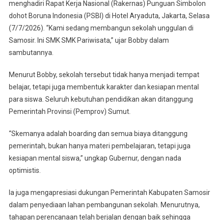
School Di
menghadiri Rapat Kerja Nasional (Rakernas) Punguan Simbolon
Samosir
dohot Boruna Indonesia (PSBI) di Hotel Aryaduta, Jakarta, Selasa
(7/7/2026). “Kami sedang membangun sekolah unggulan di
Samosir. Ini SMK SMK Pariwisata,” ujar Bobby dalam
sambutannya.
Menurut Bobby, sekolah tersebut tidak hanya menjadi tempat
belajar, tetapi juga membentuk karakter dan kesiapan mental
para siswa. Seluruh kebutuhan pendidikan akan ditanggung
Pemerintah Provinsi (Pemprov) Sumut.
“Skemanya adalah boarding dan semua biaya ditanggung
pemerintah, bukan hanya materi pembelajaran, tetapi juga
kesiapan mental siswa,” ungkap Gubernur, dengan nada
optimistis.
Ia juga mengapresiasi dukungan Pemerintah Kabupaten Samosir
dalam penyediaan lahan pembangunan sekolah. Menurutnya,
tahapan perencanaan telah berjalan dengan baik sehingga