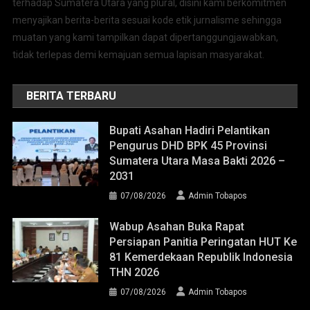
terhadap Sumatera Utara yang plural, disini kami berkomitmen
menyajikan berita-berita sesuai kode etik jurnalisme sehingga
muatan yang kami tampilkan dapat dipertanggungjawabkan,
tidak terlepas demi kemajuan semua lapisan masyarakat.
BERITA TERBARU
Bupati Asahan Hadiri Pelantikan
Pengurus DHD BPK 45 Provinsi
Sumatera Utara Masa Bakti 2026 –
2031
07/08/2026
Admin Tobapos
Wabup Asahan Buka Rapat
Persiapan Panitia Peringatan HUT Ke
81 Kemerdekaan Republik Indonesia
THN 2026
07/08/2026
Admin Tobapos