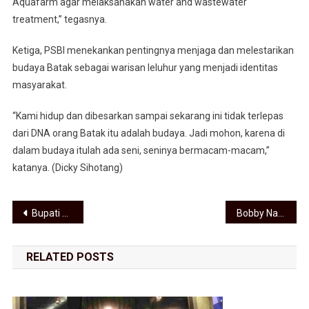
Aquafarm agar melaksanakan water and wastewater
treatment,” tegasnya.
Ketiga, PSBI menekankan pentingnya menjaga dan melestarikan
budaya Batak sebagai warisan leluhur yang menjadi identitas
masyarakat.
“Kami hidup dan dibesarkan sampai sekarang ini tidak terlepas
dari DNA orang Batak itu adalah budaya. Jadi mohon, karena di
dalam budaya itulah ada seni, seninya bermacam-macam,”
katanya. (Dicky Sihotang)
Navigasi pos
Bupati Asahan Lepas Kontingen Kwartir Cabang Gerakan Pramuka Asahan Menuju Jambore Daerah XI Sumatera Utara
Bobby Nasution Terima Penghargaan Adinata Syariah, Bukti Sumut Berkontribusi bagi Penguatan Ekonomi Nasional
RELATED POSTS