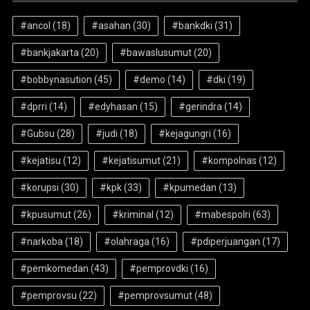
#ancol
(18)
#asahan
(30)
#bankdki
(31)
#bankjakarta
(20)
#bawaslusumut
(20)
#bobbynasution
(45)
#demo
(14)
#dki
(19)
#dprri
(14)
#edyhasan
(15)
#gerindra
(14)
#Gubsu
(28)
#judi
(18)
#kejagungri
(16)
#kejatisu
(12)
#kejatisumut
(21)
#kompolnas
(12)
#korupsi
(30)
#kpk
(33)
#kpumedan
(13)
#kpusumut
(26)
#kriminal
(12)
#mabespolri
(63)
#narkoba
(18)
#olahraga
(16)
#pdiperjuangan
(17)
#pemkomedan
(43)
#pemprovdki
(16)
#pemprovsu
(22)
#pemprovsumut
(48)