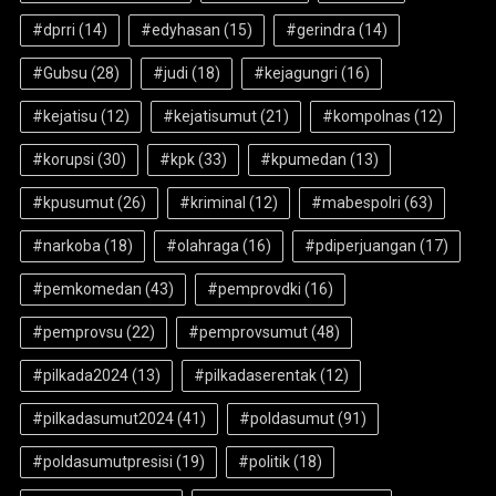
#dprri
(14)
#edyhasan
(15)
#gerindra
(14)
#Gubsu
(28)
#judi
(18)
#kejagungri
(16)
#kejatisu
(12)
#kejatisumut
(21)
#kompolnas
(12)
#korupsi
(30)
#kpk
(33)
#kpumedan
(13)
#kpusumut
(26)
#kriminal
(12)
#mabespolri
(63)
#narkoba
(18)
#olahraga
(16)
#pdiperjuangan
(17)
#pemkomedan
(43)
#pemprovdki
(16)
#pemprovsu
(22)
#pemprovsumut
(48)
#pilkada2024
(13)
#pilkadaserentak
(12)
#pilkadasumut2024
(41)
#poldasumut
(91)
#poldasumutpresisi
(19)
#politik
(18)