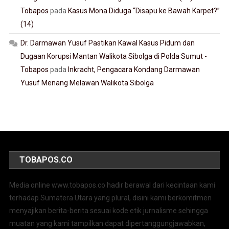
Tobapos
pada
Kasus Mona Diduga “Disapu ke Bawah Karpet?”
(14)
Dr. Darmawan Yusuf Pastikan Kawal Kasus Pidum dan
Dugaan Korupsi Mantan Walikota Sibolga di Polda Sumut -
Tobapos
pada
Inkracht, Pengacara Kondang Darmawan
Yusuf Menang Melawan Walikota Sibolga
TOBAPOS.CO
Media online www.tobapos.co hadir berawal dari kecintaan kami
terhadap Sumatera Utara yang plural, disini kami berkomitmen
menyajikan berita-berita sesuai kode etik jurnalisme sehingga
muatan yang kami tampilkan dapat dipertanggungjawabkan,