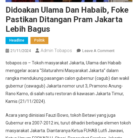
Didoakan Ulama Dan Habaib, Foke
Pastikan Ditangan Pram Jakarta
Lebih Bagus
Headline
Politik
Admin Tobapos
21/11/2024
Leave A Comment
On
Didoakan
tobapos.co – Tokoh masyarakat Jakarta, Ulama dan Habaib
Ulama
menggelar acara “Silaturahmi Masyarakat Jakarta” dalam
Dan
rangka mendukung pasangan calon gubernur (cagub) dan wakil
Habaib,
gubernur (cawagub) Jakarta nomor urut 3, Pramono Anung-
Foke
Pastikan
Rano Karno, di salah satu restoran di kawasan Jakarta Timur,
Ditangan
Kamis (21/11/2024).
Pram
Jakarta
Acara yang diinisiasi Fauzi Bowo, tokoh Betawi yang juga
Lebih
Gubernur era 2007-2012 ini, turut dihadiri berbagai elemen tokoh
Bagus
masyarakat Jakarta. Diantaranya Ketua FUHAB Lutfi Jawawi,