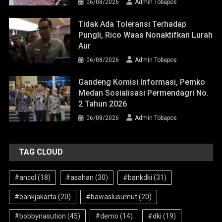
06/08/2026
Admin Tobapos
Tidak Ada Toleransi Terhadap
Pungli, Rico Waas Nonaktifkan Lurah
Aur
06/08/2026
Admin Tobapos
Gandeng Komisi Informasi, Pemko
Medan Sosialisasi Permendagri No.
2 Tahun 2026
06/08/2026
Admin Tobapos
TAG CLOUD
#ancol
(18)
#asahan
(30)
#bankdki
(31)
#bankjakarta
(20)
#bawaslusumut
(20)
#bobbynasution
(45)
#demo
(14)
#dki
(19)