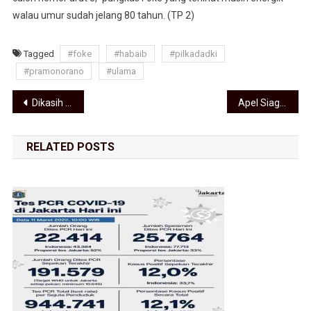
walau umur sudah jelang 80 tahun. (TP 2)
Tagged
#foke
#habaib
#pilkadadki
#pramonorano
#ulama
Navigasi pos
Dikasih Bonus, Bila Satgas Pram-Rano Tangkap Pelaku Politik Uang
Apel Siaga Dihadiri Anies, Rano Minta Jaga Warga Jakarta Jaga Harga Diri
RELATED POSTS