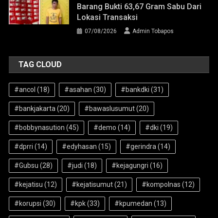
Barang Bukti 63,67 Gram Sabu Dari
Lokasi Transaksi
07/08/2026
Admin Tobapos
TAG CLOUD
#ancol
(18)
#asahan
(30)
#bankdki
(31)
#bankjakarta
(20)
#bawaslusumut
(20)
#bobbynasution
(45)
#demo
(14)
#dki
(19)
#dprri
(14)
#edyhasan
(15)
#gerindra
(14)
#Gubsu
(28)
#judi
(18)
#kejagungri
(16)
#kejatisu
(12)
#kejatisumut
(21)
#kompolnas
(12)
#korupsi
(30)
#kpk
(33)
#kpumedan
(13)