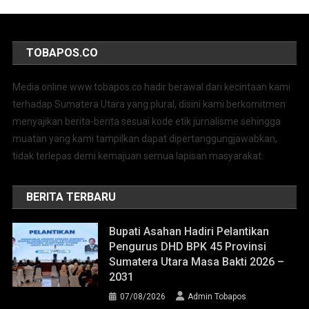
TOBAPOS.CO
Media online www.tobapos.co hadir berawal dari kecintaan kami
terhadap Sumatera Utara yang plural, disini kami berkomitmen
menyajikan berita-berita sesuai kode etik jurnalisme sehingga
muatan yang kami tampilkan dapat dipertanggungjawabkan,
tidak terlepas demi kemajuan semua lapisan masyarakat.
BERITA TERBARU
Bupati Asahan Hadiri Pelantikan
Pengurus DHD BPK 45 Provinsi
Sumatera Utara Masa Bakti 2026 –
2031
07/08/2026
Admin Tobapos