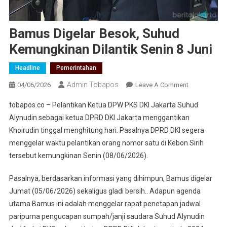
Bamus Digelar Besok, Suhud
Kemungkinan Dilantik Senin 8 Juni
Headline
Pemerintahan
Admin Tobapos
04/06/2026
Leave A Comment
On Bamus
Digelar
tobapos.co – Pelantikan Ketua DPW PKS DKI Jakarta Suhud
Besok,
Alynudin sebagai ketua DPRD DKI Jakarta menggantikan
Suhud
Khoirudin tinggal menghitung hari. Pasalnya DPRD DKI segera
Kemungkina
menggelar waktu pelantikan orang nomor satu di Kebon Sirih
Dilantik Seni
8 Juni
tersebut kemungkinan Senin (08/06/2026).
Pasalnya, berdasarkan informasi yang dihimpun, Bamus digelar
Jumat (05/06/2026) sekaligus gladi bersih.. Adapun agenda
utama Bamus ini adalah menggelar rapat penetapan jadwal
paripurna pengucapan sumpah/janji saudara Suhud Alynudin