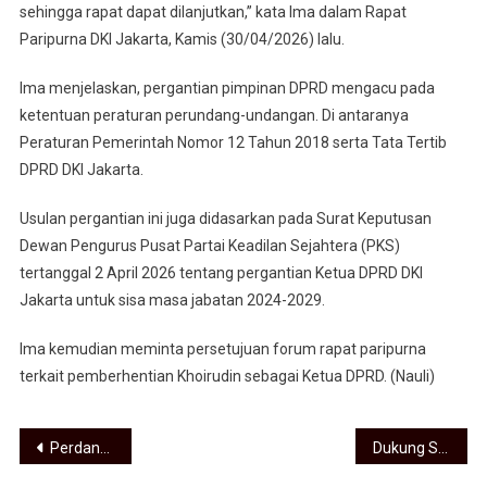
sehingga rapat dapat dilanjutkan,” kata Ima dalam Rapat
Paripurna DKI Jakarta, Kamis (30/04/2026) lalu.
Ima menjelaskan, pergantian pimpinan DPRD mengacu pada
ketentuan peraturan perundang-undangan. Di antaranya
Peraturan Pemerintah Nomor 12 Tahun 2018 serta Tata Tertib
DPRD DKI Jakarta.
Usulan pergantian ini juga didasarkan pada Surat Keputusan
Dewan Pengurus Pusat Partai Keadilan Sejahtera (PKS)
tertanggal 2 April 2026 tentang pergantian Ketua DPRD DKI
Jakarta untuk sisa masa jabatan 2024-2029.
Ima kemudian meminta persetujuan forum rapat paripurna
terkait pemberhentian Khoirudin sebagai Ketua DPRD. (Nauli)
Navigasi pos
Perdana di Sumatera Utara: Maxim Selenggarakan Kompetisi Cerdas Cermat, Tingkatkan Kompetensi Pelajar
Dukung Swasembada Energi Nasional, Bobby Nasution Dorong Percepatan Legalisasi Sumur Minyak Rakyat di Sumut