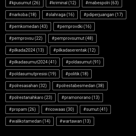
#kpusumut
(26)
#kriminal
(12)
#mabespolri
(63)
#narkoba
(18)
#olahraga
(16)
#pdiperjuangan
(17)
#pemkomedan
(43)
#pemprovdki
(16)
#pemprovsu
(22)
#pemprovsumut
(48)
#pilkada2024
(13)
#pilkadaserentak
(12)
#pilkadasumut2024
(41)
#poldasumut
(91)
#poldasumutpresisi
(19)
#politik
(18)
#polresasahan
(32)
#polrestabesmedan
(38)
#polrestanahkaro
(23)
#pramonorano
(13)
#propam
(26)
#ricowaas
(30)
#sumut
(41)
#walikotamedan
(14)
#wartawan
(13)