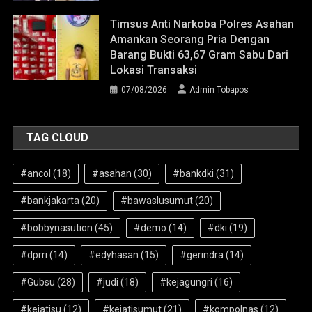
Timsus Anti Narkoba Polres Asahan
Amankan Seorang Pria Dengan
Barang Bukti 63,67 Gram Sabu Dari
Lokasi Transaksi
07/08/2026
Admin Tobapos
TAG CLOUD
#ancol
(18)
#asahan
(30)
#bankdki
(31)
#bankjakarta
(20)
#bawaslusumut
(20)
#bobbynasution
(45)
#demo
(14)
#dki
(19)
#dprri
(14)
#edyhasan
(15)
#gerindra
(14)
#Gubsu
(28)
#judi
(18)
#kejagungri
(16)
#kejatisu
(12)
#kejatisumut
(21)
#kompolnas
(12)