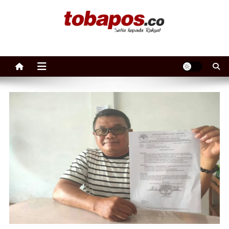
Skip to content
Tobapos
Setia Kepada Rakyat