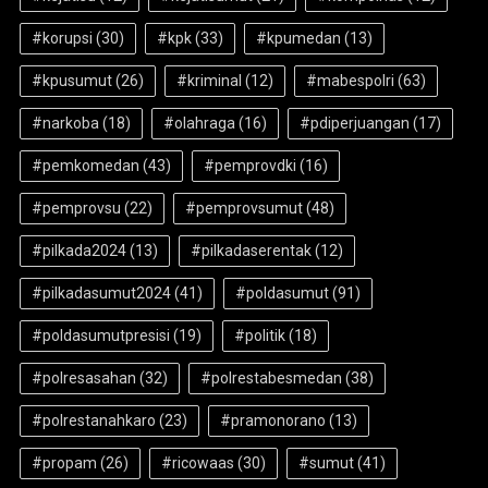
#korupsi
(30)
#kpk
(33)
#kpumedan
(13)
#kpusumut
(26)
#kriminal
(12)
#mabespolri
(63)
#narkoba
(18)
#olahraga
(16)
#pdiperjuangan
(17)
#pemkomedan
(43)
#pemprovdki
(16)
#pemprovsu
(22)
#pemprovsumut
(48)
#pilkada2024
(13)
#pilkadaserentak
(12)
#pilkadasumut2024
(41)
#poldasumut
(91)
#poldasumutpresisi
(19)
#politik
(18)
#polresasahan
(32)
#polrestabesmedan
(38)
#polrestanahkaro
(23)
#pramonorano
(13)
#propam
(26)
#ricowaas
(30)
#sumut
(41)