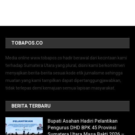
TOBAPOS.CO
Media online www.tobapos.co hadir berawal dari kecintaan kami
terhadap Sumatera Utara yang plural, disini kami berkomitmen
menyajikan berita-berita sesuai kode etik jurnalisme sehingga
muatan yang kami tampilkan dapat dipertanggungjawabkan,
tidak terlepas demi kemajuan semua lapisan masyarakat.
BERITA TERBARU
Bupati Asahan Hadiri Pelantikan
Pengurus DHD BPK 45 Provinsi
Sumatera Utara Masa Bakti 2026 –