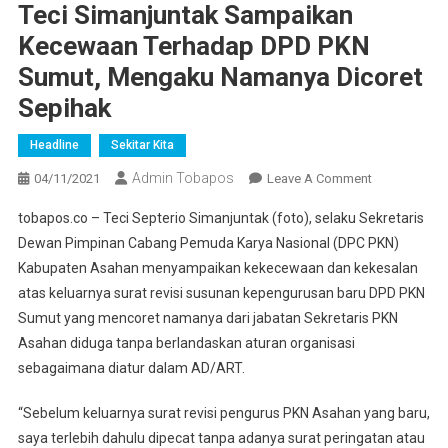
Teci Simanjuntak Sampaikan
Kecewaan Terhadap DPD PKN
Sumut, Mengaku Namanya Dicoret
Sepihak
Headline
Sekitar Kita
Admin Tobapos
04/11/2021
Leave A Comment
On Teci
Simanjuntak
tobapos.co – Teci Septerio Simanjuntak (foto), selaku Sekretaris
Sampaikan
Dewan Pimpinan Cabang Pemuda Karya Nasional (DPC PKN)
Kecewaan
Kabupaten Asahan menyampaikan kekecewaan dan kekesalan
Terhadap
atas keluarnya surat revisi susunan kepengurusan baru DPD PKN
DPD PKN
Sumut,
Sumut yang mencoret namanya dari jabatan Sekretaris PKN
Mengaku
Asahan diduga tanpa berlandaskan aturan organisasi
Namanya
sebagaimana diatur dalam AD/ART.
Dicoret
Sepihak
“Sebelum keluarnya surat revisi pengurus PKN Asahan yang baru,
saya terlebih dahulu dipecat tanpa adanya surat peringatan atau