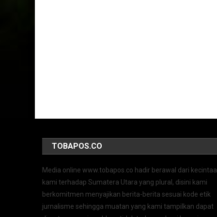
TOBAPOS.CO
Media online www.tobapos.co hadir berawal dari kecinta
kami terhadap Sumatera Utara yang plural, disini kami
berkomitmen menyajikan berita-berita sesuai kode etik
jurnalisme sehingga muatan yang kami tampilkan dapat