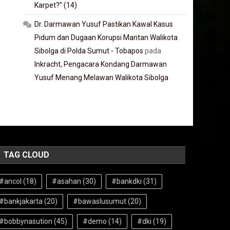
Karpet?” (14)
Dr. Darmawan Yusuf Pastikan Kawal Kasus
Pidum dan Dugaan Korupsi Mantan Walikota
Sibolga di Polda Sumut - Tobapos
pada
Inkracht, Pengacara Kondang Darmawan
Yusuf Menang Melawan Walikota Sibolga
TAG CLOUD
#ancol
(18)
#asahan
(30)
#bankdki
(31)
#bankjakarta
(20)
#bawaslusumut
(20)
#bobbynasution
(45)
#demo
(14)
#dki
(19)