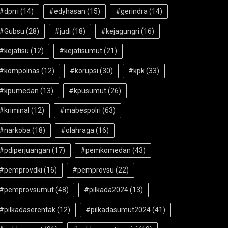
#dprri
(14)
#edyhasan
(15)
#gerindra
(14)
#Gubsu
(28)
#judi
(18)
#kejagungri
(16)
#kejatisu
(12)
#kejatisumut
(21)
#kompolnas
(12)
#korupsi
(30)
#kpk
(33)
#kpumedan
(13)
#kpusumut
(26)
#kriminal
(12)
#mabespolri
(63)
#narkoba
(18)
#olahraga
(16)
#pdiperjuangan
(17)
#pemkomedan
(43)
#pemprovdki
(16)
#pemprovsu
(22)
#pemprovsumut
(48)
#pilkada2024
(13)
#pilkadaserentak
(12)
#pilkadasumut2024
(41)