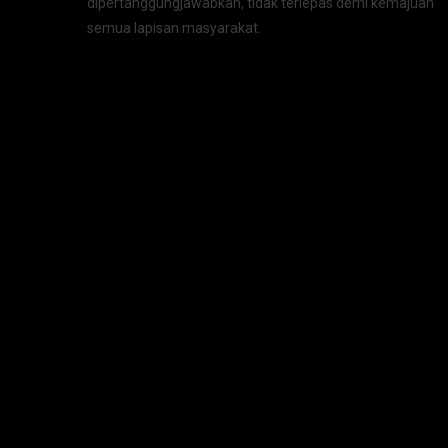
dipertanggungjawabkan, tidak terlepas demi kemajuan
semua lapisan masyarakat.