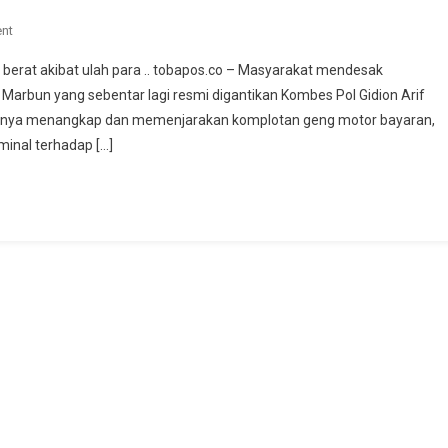
nt
On Aksi Kriminal Ala Di Negara Koboi, Masyarakat Desak Kapolrestabes
Medan Penjarakan Geng Motor Bayaran
erat akibat ulah para .. tobapos.co – Masyarakat mendesak
arbun yang sebentar lagi resmi digantikan Kombes Pol Gidion Arif
atnya menangkap dan memenjarakan komplotan geng motor bayaran,
minal terhadap […]