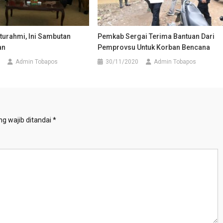
turahmi, Ini Sambutan
Pemkab Sergai Terima Bantuan Dari
an
Pemprovsu Untuk Korban Bencana
Admin Tobapos
30/11/2020
Admin Tobapos
g wajib ditandai
*