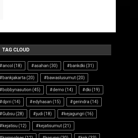
TAG CLOUD
#ancol
(18)
#asahan
(30)
#bankdki
(31)
#bankjakarta
(20)
#bawaslusumut
(20)
#bobbynasution
(45)
#demo
(14)
#dki
(19)
#dprri
(14)
#edyhasan
(15)
#gerindra
(14)
#Gubsu
(28)
#judi
(18)
#kejagungri
(16)
#kejatisu
(12)
#kejatisumut
(21)
#kompolnas
(12)
#korupsi
(30)
#kpk
(33)