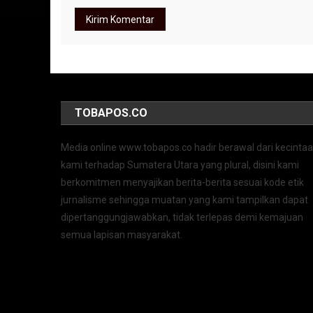
TOBAPOS.CO
Media online www.tobapos.co hadir berawal dari kecinta
kami terhadap Sumatera Utara yang plural, disini kami
berkomitmen menyajikan berita-berita sesuai kode etik
jurnalisme sehingga muatan yang kami tampilkan dapat
dipertanggungjawabkan, tidak terlepas demi kemajuan
semua lapisan masyarakat.