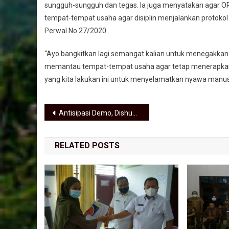
sungguh-sungguh dan tegas. Ia juga menyatakan agar O
tempat-tempat usaha agar disiplin menjalankan protokol
Perwal No 27/2020.
“Ayo bangkitkan lagi semangat kalian untuk menegakkan 
memantau tempat-tempat usaha agar tetap menerapkan 
yang kita lakukan ini untuk menyelamatkan nyawa manusi
Navigasi pos
Antisipasi Demo, Dishub DKI Lakukan Rekayasa Lalu Lintas
RELATED POSTS