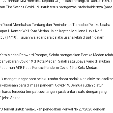
iriya Alrahman MM meminta kepada Organisasi Perangkat Daerah (OPD)
kan Tim Satgas Covid-19 untuk terus mengawasi stakeholdernya (para
n Rapat Membahas Tentang dan Penindakan Terhadap Pelaku Usaha
pat III Kantor Wali Kota Medan Jalan Kapten Maulana Lubis No 2
 (14/10). Tujuannya agar para pelaku usaha lebih disiplin dalam
 Kota Medan Renward Parapat, Sekda mengatakan Pemko Medan telah
enyebaran Covid 19 di Kota Medan. Salah satu upaya yang dilakukan
Pedoman AKB Pada Kondisi Pandemi Covid-19 di Kota Medan.
k mengatur agar para pelaku usaha dapat melakukan aktivitas asalka
si kebiasaan baru di masa pandemi Covid-19. Semua sudah diatur
 harus tersedia tempat cuci tangan, jarak antara satu dengan yang
 jelas Sekda.
 terkait untuk melakukan penegakan Perwal No 27/2020 dengan