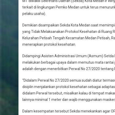
MT diwakili Sekretaris Daerah (Sekda) Kota Medan Ir W
terkait di lingkungan Pemko Medan untuk terus menurun
pelaku usaha).
Demikian disampaikan Sekda Kota Medan saat memimpi
yang Tidak Melaksanakan Protokol Kesehatan di Ruang Ra
Kelurahan Petisah Tengah Kecamatan Medan Petisah, Rabu
menerapkan protokol kesehatan.
Didampingi Asisten Administrasi Umum (Asmum) Setda
melakukan berbagai upaya dalam memutus mata rantai p
adalah dengan menerbitkan Perwal No 27/2020 tentang 
“Didalam Perwal No 27/2020 semua sudah diatur termasu
disiplin menjalankan protokol kesehatan sebagai adapta
didalam Perwal tersebut, misalkan kalau di tempat makan
lainnya minimal 1 meter dan wajib menggunakan masker,”
Dalam kesempatan tersebut Sekda menekankan agar OPD