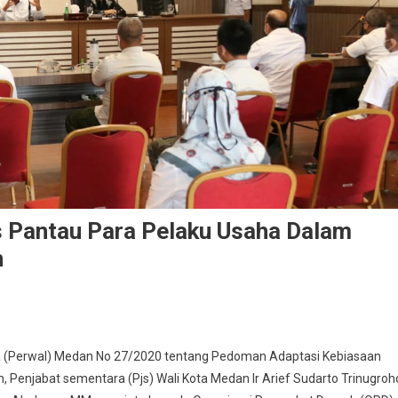
s Pantau Para Pelaku Usaha Dalam
n
n Sekda Minta OPD Terkait Terus Pantau Para Pelaku Usaha Dalam Penerapan
rotokol Kesehatan
a (Perwal) Medan No 27/2020 tentang Pedoman Adaptasi Kebiasaan
, Penjabat sementara (Pjs) Wali Kota Medan Ir Arief Sudarto Trinugroh