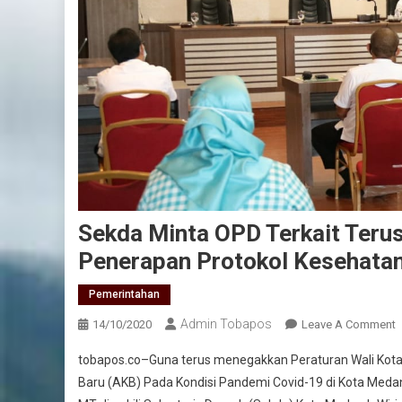
Sekda Minta OPD Terkait Teru
Penerapan Protokol Kesehata
Pemerintahan
Admin Tobapos
14/10/2020
Leave A Comment
O
P
tobapos.co–Guna terus menegakkan Peraturan Wali Kot
Baru (AKB) Pada Kondisi Pandemi Covid-19 di Kota Medan