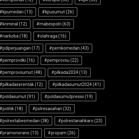
#kpumedan
(13)
#kpusumut
(26)
#kriminal
(12)
#mabespolri
(63)
#narkoba
(18)
#olahraga
(16)
#pdiperjuangan
(17)
#pemkomedan
(43)
#pemprovdki
(16)
#pemprovsu
(22)
#pemprovsumut
(48)
#pilkada2024
(13)
#pilkadaserentak
(12)
#pilkadasumut2024
(41)
#poldasumut
(91)
#poldasumutpresisi
(19)
#politik
(18)
#polresasahan
(32)
#polrestabesmedan
(38)
#polrestanahkaro
(23)
#pramonorano
(13)
#propam
(26)