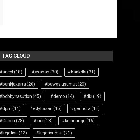
TAG CLOUD
#ancol
(18)
#asahan
(30)
#bankdki
(31)
#bankjakarta
(20)
#bawaslusumut
(20)
#bobbynasution
(45)
#demo
(14)
#dki
(19)
#dprri
(14)
#edyhasan
(15)
#gerindra
(14)
#Gubsu
(28)
#judi
(18)
#kejagungri
(16)
#kejatisu
(12)
#kejatisumut
(21)