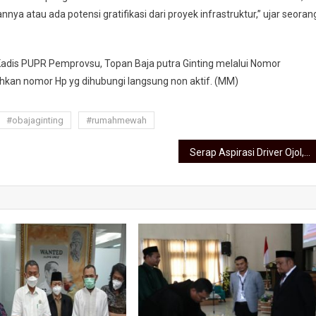
nya atau ada potensi gratifikasi dari proyek infrastruktur,” ujar seoran
 Kadis PUPR Pemprovsu, Topan Baja putra Ginting melalui Nomor
rahkan nomor Hp yg dihubungi langsung non aktif. (MM)
#obajaginting
#rumahmewah
Serap Aspirasi Driver Ojol, Pemprov Sumut Bentuk Satgas Pengawasan dan SK Gubernur Segera Terbit