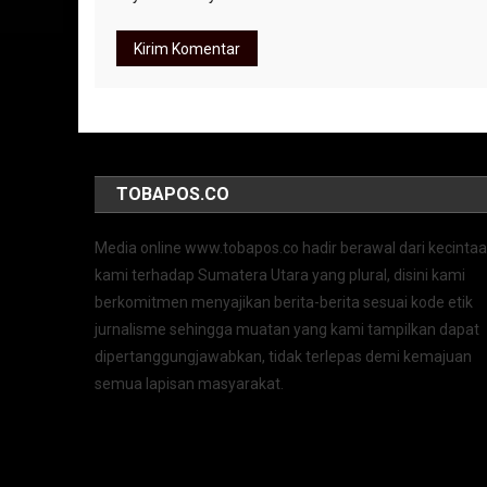
TOBAPOS.CO
Media online www.tobapos.co hadir berawal dari kecinta
kami terhadap Sumatera Utara yang plural, disini kami
berkomitmen menyajikan berita-berita sesuai kode etik
jurnalisme sehingga muatan yang kami tampilkan dapat
dipertanggungjawabkan, tidak terlepas demi kemajuan
semua lapisan masyarakat.