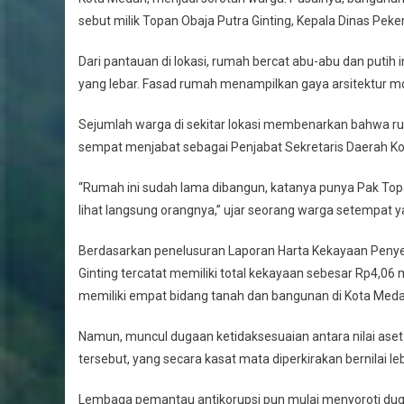
sebut milik Topan Obaja Putra Ginting, Kepala Dinas P
Dari pantauan di lokasi, rumah bercat abu-abu dan putih 
yang lebar. Fasad rumah menampilkan gaya arsitektur
Sejumlah warga di sekitar lokasi membenarkan bahwa ru
sempat menjabat sebagai Penjabat Sekretaris Daerah K
“Rumah ini sudah lama dibangun, katanya punya Pak Topa
lihat langsung orangnya,” ujar seorang warga setempat
Berdasarkan penelusuran Laporan Harta Kekayaan Penyel
Ginting tercatat memiliki total kekayaan sebesar Rp4,06 
memiliki empat bidang tanah dan bangunan di Kota Medan 
Namun, muncul dugaan ketidaksesuaian antara nilai aset
tersebut, yang secara kasat mata diperkirakan bernilai lebi
Lembaga pemantau antikorupsi pun mulai menyoroti duga