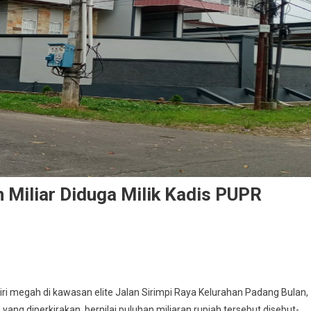
 Miliar Diduga Milik Kadis PUPR
n Rumah Mewah Bernilai Puluhan Miliar Diduga Milik Kadis PUPR Sumut Disor
i megah di kawasan elite Jalan Sirimpi Raya Kelurahan Padang Bulan,
ang diperkirakan bernilai puluhan miliaran rupiah tersebut disebut-