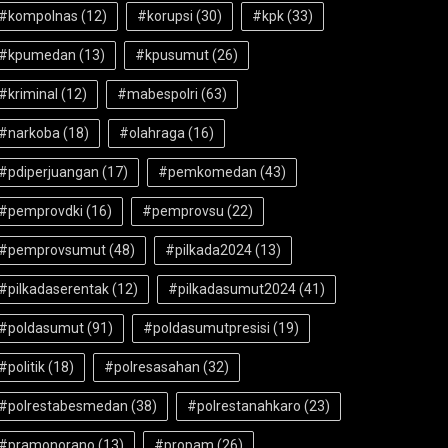
#kompolnas
(12)
#korupsi
(30)
#kpk
(33)
#kpumedan
(13)
#kpusumut
(26)
#kriminal
(12)
#mabespolri
(63)
#narkoba
(18)
#olahraga
(16)
#pdiperjuangan
(17)
#pemkomedan
(43)
#pemprovdki
(16)
#pemprovsu
(22)
#pemprovsumut
(48)
#pilkada2024
(13)
#pilkadaserentak
(12)
#pilkadasumut2024
(41)
#poldasumut
(91)
#poldasumutpresisi
(19)
#politik
(18)
#polresasahan
(32)
#polrestabesmedan
(38)
#polrestanahkaro
(23)
#pramonorano
(13)
#propam
(26)