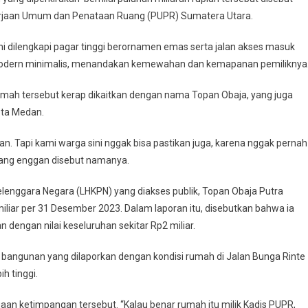
ekerjaan Umum dan Penataan Ruang (PUPR) Sumatera Utara.
ini dilengkapi pagar tinggi berornamen emas serta jalan akses masuk
 modern minimalis, menandakan kemewahan dan kemapanan pemiliknya
mah tersebut kerap dikaitkan dengan nama Topan Obaja, yang juga
ota Medan.
n. Tapi kami warga sini nggak bisa pastikan juga, karena nggak pernah
 yang enggan disebut namanya.
enggara Negara (LHKPN) yang diakses publik, Topan Obaja Putra
miliar per 31 Desember 2023. Dalam laporan itu, disebutkan bahwa ia
dengan nilai keseluruhan sekitar Rp2 miliar.
 bangunan yang dilaporkan dengan kondisi rumah di Jalan Bunga Rinte
h tinggi.
an ketimpangan tersebut. “Kalau benar rumah itu milik Kadis PUPR,