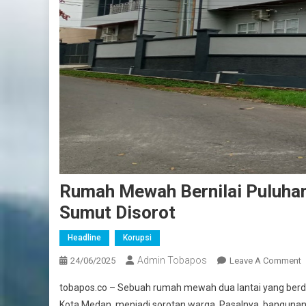
Rumah Mewah Bernilai Puluhan
Sumut Disorot
Headline
Korupsi
Admin Tobapos
24/06/2025
Leave A Comment
O
tobapos.co – Sebuah rumah mewah dua lantai yang berdir
Kota Medan, menjadi sorotan warga. Pasalnya, bangunan y