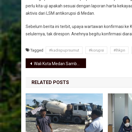
perlu kita uji apakah sesuai dengan laporan harta kekayaan
aktivis dari LSM antikorupsi di Medan.
Sebelum berita ini terbit, upaya wartawan konfirmasi ke
selulernya, tak direspon. Anehnya begitu konfirmasi dia
Tagged
#kadispuprsumut
#korupsi
#lhkpn
Navigasi pos
Wali Kota Medan Sambut Kepulangan Jemaah Haji Kloter 9 Asal Kota Medan
RELATED POSTS