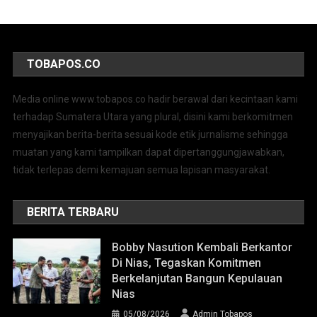
TOBAPOS.CO
Media online www.tobapos.co hadir berawal dari kecintaan kami
terhadap Sumatera Utara yang plural, disini kami berkomitmen
menyajikan berita-berita sesuai kode etik jurnalisme sehingga
muatan yang kami tampilkan dapat dipertanggungjawabkan,
tidak terlepas demi kemajuan semua lapisan masyarakat.
BERITA TERBARU
Bobby Nasution Kembali Berkantor
Di Nias, Tegaskan Komitmen
Berkelanjutan Bangun Kepulauan
Nias
05/08/2026
Admin Tobapos