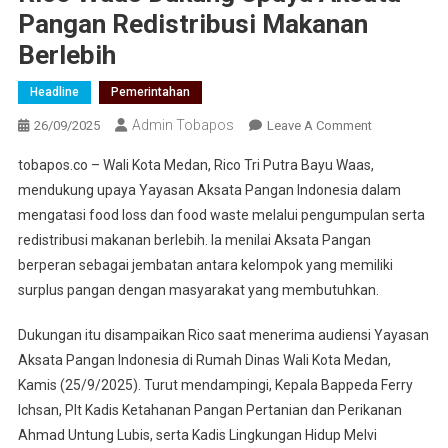
Pangan Redistribusi Makanan
Berlebih
Headline
Pemerintahan
Admin Tobapos
26/09/2025
Leave A Comment
On Rico
Waas
tobapos.co – Wali Kota Medan, Rico Tri Putra Bayu Waas,
Dukung
mendukung upaya Yayasan Aksata Pangan Indonesia dalam
Upaya
mengatasi food loss dan food waste melalui pengumpulan serta
Aksata
redistribusi makanan berlebih. Ia menilai Aksata Pangan
Pangan
Redistribusi
berperan sebagai jembatan antara kelompok yang memiliki
Makanan
surplus pangan dengan masyarakat yang membutuhkan.
Berlebih
Dukungan itu disampaikan Rico saat menerima audiensi Yayasan
Aksata Pangan Indonesia di Rumah Dinas Wali Kota Medan,
Kamis (25/9/2025). Turut mendampingi, Kepala Bappeda Ferry
Ichsan, Plt Kadis Ketahanan Pangan Pertanian dan Perikanan
Ahmad Untung Lubis, serta Kadis Lingkungan Hidup Melvi