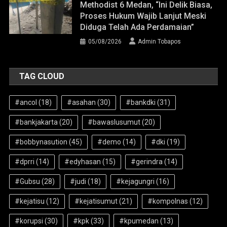
Methodist 6 Medan, “Ini Delik Biasa,
Proses Hukum Wajib Lanjut Meski
Diduga Telah Ada Perdamaian”
05/08/2026
Admin Tobapos
TAG CLOUD
#ancol
(18)
#asahan
(30)
#bankdki
(31)
#bankjakarta
(20)
#bawaslusumut
(20)
#bobbynasution
(45)
#demo
(14)
#dki
(19)
#dprri
(14)
#edyhasan
(15)
#gerindra
(14)
#Gubsu
(28)
#judi
(18)
#kejagungri
(16)
#kejatisu
(12)
#kejatisumut
(21)
#kompolnas
(12)
#korupsi
(30)
#kpk
(33)
#kpumedan
(13)