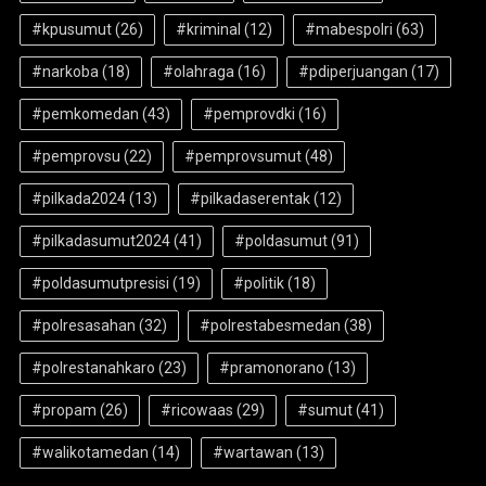
#kpusumut
(26)
#kriminal
(12)
#mabespolri
(63)
#narkoba
(18)
#olahraga
(16)
#pdiperjuangan
(17)
#pemkomedan
(43)
#pemprovdki
(16)
#pemprovsu
(22)
#pemprovsumut
(48)
#pilkada2024
(13)
#pilkadaserentak
(12)
#pilkadasumut2024
(41)
#poldasumut
(91)
#poldasumutpresisi
(19)
#politik
(18)
#polresasahan
(32)
#polrestabesmedan
(38)
#polrestanahkaro
(23)
#pramonorano
(13)
#propam
(26)
#ricowaas
(29)
#sumut
(41)
#walikotamedan
(14)
#wartawan
(13)