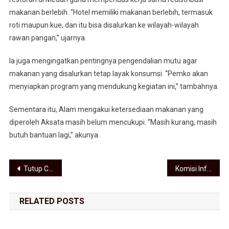
makanan berlebih. “Hotel memiliki makanan berlebih, termasuk
roti maupun kue, dan itu bisa disalurkan ke wilayah-wilayah
rawan pangan,” ujarnya.
Ia juga mengingatkan pentingnya pengendalian mutu agar
makanan yang disalurkan tetap layak konsumsi. “Pemko akan
menyiapkan program yang mendukung kegiatan ini,” tambahnya.
Sementara itu, Alam mengakui ketersediaan makanan yang
diperoleh Aksata masih belum mencukupi. “Masih kurang, masih
butuh bantuan lagi,” akunya.
Navigasi pos
Tutup Celah Praktik Merugikan Negara, Rico Waas Dorong Digitalisasi Sistem NJOP
Komisi Informasi DKI Jakarta dan Universitas Budi Luhur: Publik Adalah Pemilik Informasi, Pemerintah Hanya Pengelola
RELATED POSTS