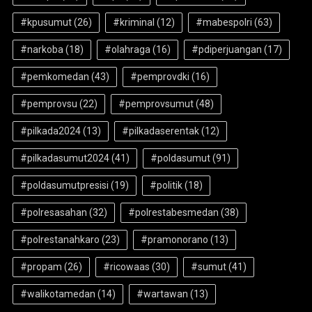
#kpusumut
(26)
#kriminal
(12)
#mabespolri
(63)
#narkoba
(18)
#olahraga
(16)
#pdiperjuangan
(17)
#pemkomedan
(43)
#pemprovdki
(16)
#pemprovsu
(22)
#pemprovsumut
(48)
#pilkada2024
(13)
#pilkadaserentak
(12)
#pilkadasumut2024
(41)
#poldasumut
(91)
#poldasumutpresisi
(19)
#politik
(18)
#polresasahan
(32)
#polrestabesmedan
(38)
#polrestanahkaro
(23)
#pramonorano
(13)
#propam
(26)
#ricowaas
(30)
#sumut
(41)
#walikotamedan
(14)
#wartawan
(13)