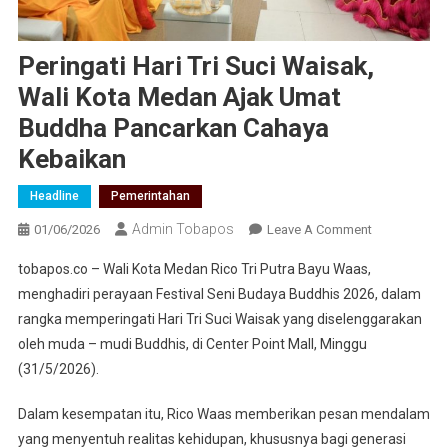
Peringati Hari Tri Suci Waisak,
Wali Kota Medan Ajak Umat
Buddha Pancarkan Cahaya
Kebaikan
Headline
Pemerintahan
Admin Tobapos
01/06/2026
Leave A Comment
On
Peringati
tobapos.co – Wali Kota Medan Rico Tri Putra Bayu Waas,
Hari Tri
menghadiri perayaan Festival Seni Budaya Buddhis 2026, dalam
Suci
rangka memperingati Hari Tri Suci Waisak yang diselenggarakan
Waisak,
oleh muda – mudi Buddhis, di Center Point Mall, Minggu
Wali Kota
Medan
(31/5/2026).
Ajak Umat
Dalam kesempatan itu, Rico Waas memberikan pesan mendalam
Buddha
Pancarkan
yang menyentuh realitas kehidupan, khususnya bagi generasi