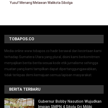
Yusuf Menang Melawan Walikota Sibolga
TOBAPOS.CO
Media online www.tobapos.co hadir berawal dari kecintaan kami
terhadap Sumatera Utara yang plural, disini kami berkomitmen
menyajikan berita-berita sesuai kode etik jurnalisme sehingga
muatan yang kami tampilkan dapat dipertanggungjawabkan,
tidak terlepas demi kemajuan semua lapisan masyarakat.
BERITA TERBARU
Gubernur Bobby Nasution Wujudkan
Impian SMPN 4 Sitolu Ori Miliki