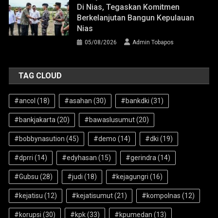
Di Nias, Tegaskan Komitmen
Berkelanjutan Bangun Kepulauan
Nias
05/08/2026
Admin Tobapos
TAG CLOUD
#ancol
(18)
#asahan
(30)
#bankdki
(31)
#bankjakarta
(20)
#bawaslusumut
(20)
#bobbynasution
(45)
#demo
(14)
#dki
(19)
#dprri
(14)
#edyhasan
(15)
#gerindra
(14)
#Gubsu
(28)
#judi
(18)
#kejagungri
(16)
#kejatisu
(12)
#kejatisumut
(21)
#kompolnas
(12)
#korupsi
(30)
#kpk
(33)
#kpumedan
(13)