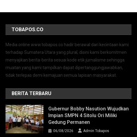
TOBAPOS.CO
Media online www.tobapos.co hadir berawal dari kecintaan kami
terhadap Sumatera Utara yang plural, disini kami berkomitmen
menyajikan berita-berita sesuai kode etik jurnalisme sehingga
muatan yang kami tampilkan dapat dipertanggungjawabkan,
tidak terlepas demi kemajuan semua lapisan masyarakat.
BERITA TERBARU
Gubernur Bobby Nasution Wujudkan
Impian SMPN 4 Sitolu Ori Miliki
Gedung Permanen
06/08/2026
Admin Tobapos