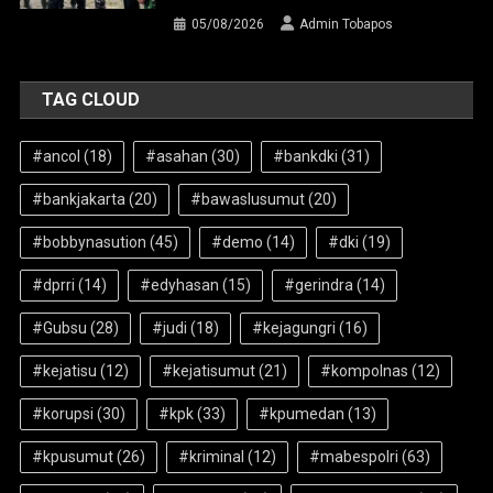
05/08/2026
Admin Tobapos
TAG CLOUD
#ancol
(18)
#asahan
(30)
#bankdki
(31)
#bankjakarta
(20)
#bawaslusumut
(20)
#bobbynasution
(45)
#demo
(14)
#dki
(19)
#dprri
(14)
#edyhasan
(15)
#gerindra
(14)
#Gubsu
(28)
#judi
(18)
#kejagungri
(16)
#kejatisu
(12)
#kejatisumut
(21)
#kompolnas
(12)
#korupsi
(30)
#kpk
(33)
#kpumedan
(13)
#kpusumut
(26)
#kriminal
(12)
#mabespolri
(63)