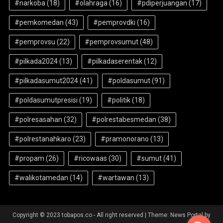
#narkoba
(18)
#olahraga
(16)
#pdiperjuangan
(17)
#pemkomedan
(43)
#pemprovdki
(16)
#pemprovsu
(22)
#pemprovsumut
(48)
#pilkada2024
(13)
#pilkadaserentak
(12)
#pilkadasumut2024
(41)
#poldasumut
(91)
#poldasumutpresisi
(19)
#politik
(18)
#polresasahan
(32)
#polrestabesmedan
(38)
#polrestanahkaro
(23)
#pramonorano
(13)
#propam
(26)
#ricowaas
(30)
#sumut
(41)
#walikotamedan
(14)
#wartawan
(13)
Copyright © 2023 tobapos.co - All right reserved
|
Theme: News Portal by