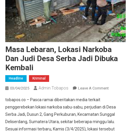
Masa Lebaran, Lokasi Narkoba
Dan Judi Desa Serba Jadi Dibuka
Kembali
Headline
Kriminal
Admin Tobapos
03/04/2025
Leave A Comment
On Masa
Lebaran,
tobapos.co – Pasca ramai diberitakan media terkait
Lokasi
penggerebekan lokasi narkoba sabu-sabu, perjudian di Desa
Narkoba
Serba Jadi, Dusun 2, Gang Perkuburan, Kecamatan Sunggal
Dan Judi
Deliserdang, Sumatera Utara, sekitar beberapa minggu lalu.
Desa
Serba
Sesuai informasi terbaru, Kamis (3/4/2025), lokasi tersebut