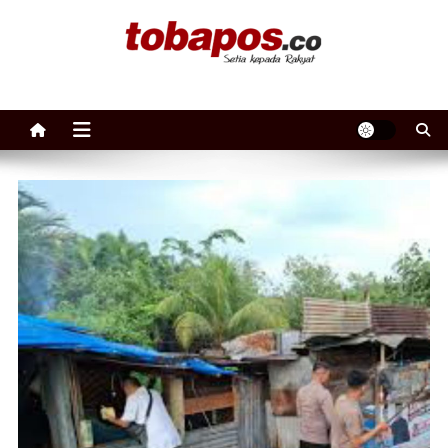
Skip to content
Tobapos
Setia Kepada Rakyat