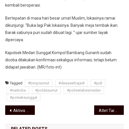
Jadi
kembali beroperasi.
Dibuka
Kembali
Bertepatan di masa hari besar umat Muslim, lokasinya ramai
dikunjungi. “Buka lagi Pak lokasinya. Banyak meja tembak ikan.
Barak sabunya pun sudah dibuat lagi. ” ujar sumber layak
dipercaya.
Kapolsek Medan Sunggal Kompol Bambang Gunanti sudah
dicoba dilakukan konfirmasi sekaligus informasi, tetapi belum
didapat jawaban. (MR/foto-int)
Tagged
#bnnpsumut
#desaserbajadi
#judi
#narkoba
#poldasumut
#polrestabesmedan
#polseksunggal
Navigasi pos
Aktivis Desak Komisi VI DPR RI Turun ke Sumut, HGU Perkebunan Jadi Perumahan Mewah
Atlet Tarung Derajat Kritis Dikeroyok Geng Motor
RELATED POSTS