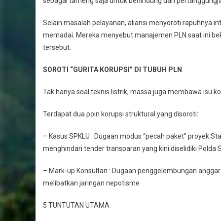
sebagai tameng saja untuk berlindung dari pertanggungja
Selain masalah pelayanan, aliansi menyoroti rapuhnya int
memadai. Mereka menyebut manajemen PLN saat ini bekerj
tersebut.
SOROTI “GURITA KORUPSI” DI TUBUH PLN
Tak hanya soal teknis listrik, massa juga membawa isu k
Terdapat dua poin korupsi struktural yang disoroti:
– Kasus SPKLU : Dugaan modus “pecah paket” proyek Sta
menghindari tender transparan yang kini diselidiki Polda
– Mark-up Konsultan : Dugaan penggelembungan anggaran 
melibatkan jaringan nepotisme
5 TUNTUTAN UTAMA