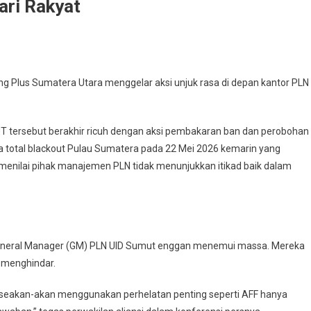
ari Rakyat
n Gerakan Cipayung Plus Sumut Tuding Pimpinan PLN UID Sumut Gunakan
vent AFF Untuk Hindari Rakyat
ng Plus Sumatera Utara menggelar aksi unjuk rasa di depan kantor PLN
T tersebut berakhir ricuh dengan aksi pembakaran ban dan perobohan
a total blackout Pulau Sumatera pada 22 Mei 2026 kemarin yang
enilai pihak manajemen PLN tidak menunjukkan itikad baik dalam
eneral Manager (GM) PLN UID Sumut enggan menemui massa. Mereka
 menghindar.
g seakan-akan menggunakan perhelatan penting seperti AFF hanya