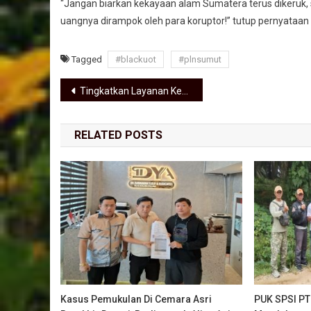
“Jangan biarkan kekayaan alam Sumatera terus dikeruk,
uangnya dirampok oleh para koruptor!” tutup pernyataan
Tagged
#blackuot
#plnsumut
Navigasi pos
Tingkatkan Layanan Kesehatan Mata, Gubernur Bobby Nasution Gandeng RS Mata Cicendo
RELATED POSTS
Kasus Pemukulan Di Cemara Asri
PUK SPSI PT