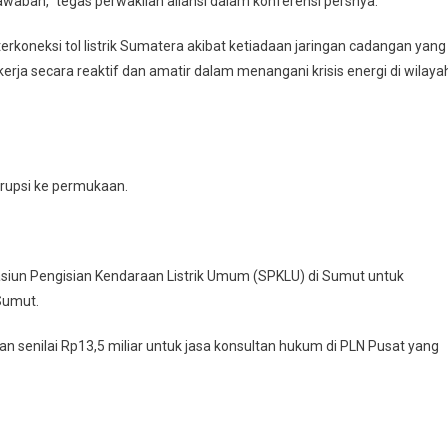
waban,” tegas perwakilan aliansi dalam konferensi persnya.
erkoneksi tol listrik Sumatera akibat ketiadaan jaringan cadangan yang
a secara reaktif dan amatir dalam menangani krisis energi di wilaya
orupsi ke permukaan.
siun Pengisian Kendaraan Listrik Umum (SPKLU) di Sumut untuk
 Sumut.
senilai Rp13,5 miliar untuk jasa konsultan hukum di PLN Pusat yang