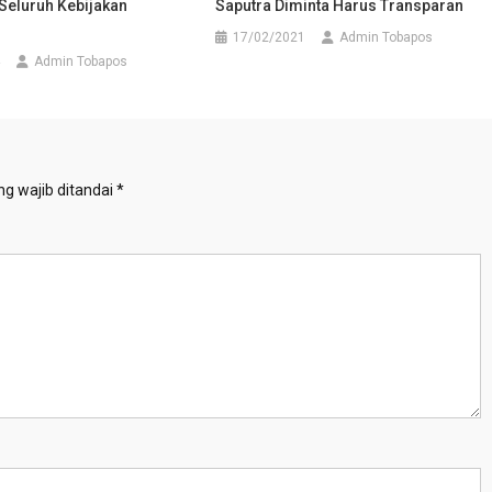
eluruh Kebijakan
Saputra Diminta Harus Transparan
17/02/2021
Admin Tobapos
Admin Tobapos
g wajib ditandai
*