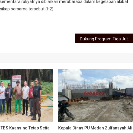
 sementara rakyatnya dibiarkan merabaraba dalam kegelapan akibat
 sikap bersama tersebut.(H2)
Dukung Program Tiga Juta Rumah, Bobby Nasution Minta OJK Perkuat Sinergi di Sumut
 TBS Kuansing Tetap Setia
Kepala Dinas PU Medan Zulfansyah Ali