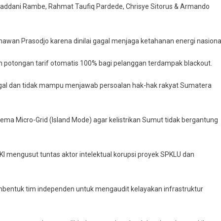
 Saddani Rambe, Rahmat Taufiq Pardede, Chrisye Sitorus & Armando
awan Prasodjo karena dinilai gagal menjaga ketahanan energi nasiona
an potongan tarif otomatis 100% bagi pelanggan terdampak blackout.
gal dan tidak mampu menjawab persoalan hak-hak rakyat Sumatera
kema Micro-Grid (Island Mode) agar kelistrikan Sumut tidak bergantung
 mengusut tuntas aktor intelektual korupsi proyek SPKLU dan
bentuk tim independen untuk mengaudit kelayakan infrastruktur