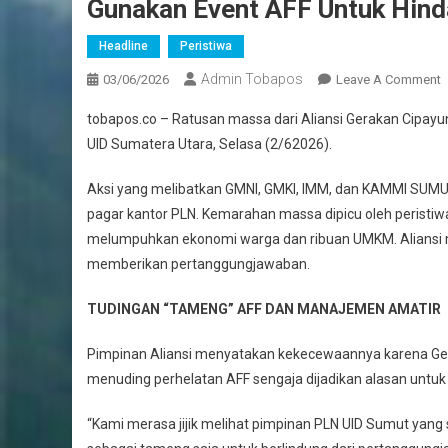
Gunakan Event AFF Untuk Hind
Headline
Peristiwa
Admin Tobapos
03/06/2026
Leave A Comment
O
E
tobapos.co – Ratusan massa dari Aliansi Gerakan Cipayu
UID Sumatera Utara, Selasa (2/62026).
Aksi yang melibatkan GMNI, GMKI, IMM, dan KAMMI SUMU
pagar kantor PLN. Kemarahan massa dipicu oleh peristiw
melumpuhkan ekonomi warga dan ribuan UMKM. Aliansi m
memberikan pertanggungjawaban.
TUDINGAN “TAMENG” AFF DAN MANAJEMEN AMATIR
Pimpinan Aliansi menyatakan kekecewaannya karena G
menuding perhelatan AFF sengaja dijadikan alasan untuk
“Kami merasa jijik melihat pimpinan PLN UID Sumut yan