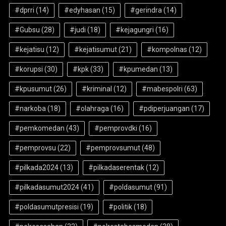
#dprri
(14)
#edyhasan
(15)
#gerindra
(14)
#Gubsu
(28)
#judi
(18)
#kejagungri
(16)
#kejatisu
(12)
#kejatisumut
(21)
#kompolnas
(12)
#korupsi
(30)
#kpk
(33)
#kpumedan
(13)
#kpusumut
(26)
#kriminal
(12)
#mabespolri
(63)
#narkoba
(18)
#olahraga
(16)
#pdiperjuangan
(17)
#pemkomedan
(43)
#pemprovdki
(16)
#pemprovsu
(22)
#pemprovsumut
(48)
#pilkada2024
(13)
#pilkadaserentak
(12)
#pilkadasumut2024
(41)
#poldasumut
(91)
#poldasumutpresisi
(19)
#politik
(18)