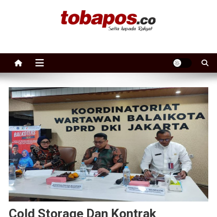
Skip to content
Tobapos
Setia Kepada Rakyat
Cold Storage Dan Kontrak