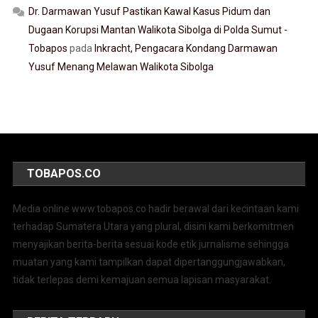
Dr. Darmawan Yusuf Pastikan Kawal Kasus Pidum dan
Dugaan Korupsi Mantan Walikota Sibolga di Polda Sumut -
Tobapos
pada
Inkracht, Pengacara Kondang Darmawan
Yusuf Menang Melawan Walikota Sibolga
TOBAPOS.CO
Media online www.tobapos.co hadir berawal dari kecintaan kami
terhadap Sumatera Utara yang plural, disini kami berkomitmen
menyajikan berita-berita sesuai kode etik jurnalisme sehingga
muatan yang kami tampilkan dapat dipertanggungjawabkan,
tidak terlepas demi kemajuan semua lapisan masyarakat.