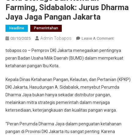
Farming, Sidabalok: Jurus Dharma
Jaya Jaga Pangan Jakarta
Headline
Pemerintahan
Admin Tobapos
03/10/2025
Leave A Comment
On Cold
Storage
tobapos.co – Pemprov DKI Jakarta menegaskan pentingnya
Dan
peran Badan Usaha Milik Daerah (BUMD) dalam memperkuat
Kontrak
ketahanan pangan Ibu Kota.
Farming,
Sidabalok:
Kepala Dinas Ketahanan Pangan, Kelautan, dan Pertanian (KPKP)
Jurus
DKI Jakarta, Hasudungan A. Sidabalok, menyebut Perumda
Dharma
Dharma Jaya bukan hanya sekadar distributor pangan,
Jaya Jaga
Pangan
melainkan mitra strategis pemerintah dalam menjaga
Jakarta
ketersediaan, keterjangkauan dan kualitas pangan warga.
“Peran Perumda Dharma Jaya dalam penguatan ketahanan
pangan di Provinsi DKI Jakarta itu sangat penting. Karena