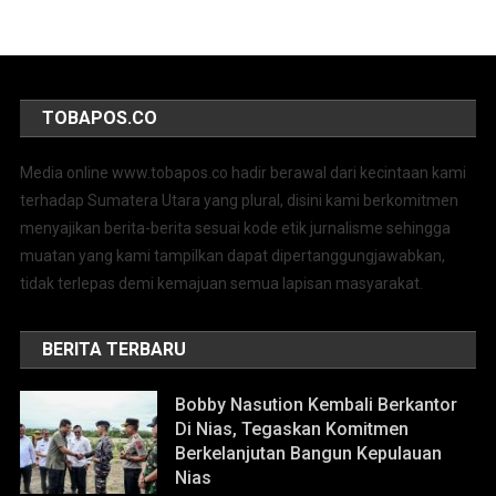
TOBAPOS.CO
Media online www.tobapos.co hadir berawal dari kecintaan kami
terhadap Sumatera Utara yang plural, disini kami berkomitmen
menyajikan berita-berita sesuai kode etik jurnalisme sehingga
muatan yang kami tampilkan dapat dipertanggungjawabkan,
tidak terlepas demi kemajuan semua lapisan masyarakat.
BERITA TERBARU
Bobby Nasution Kembali Berkantor
Di Nias, Tegaskan Komitmen
Berkelanjutan Bangun Kepulauan
Nias