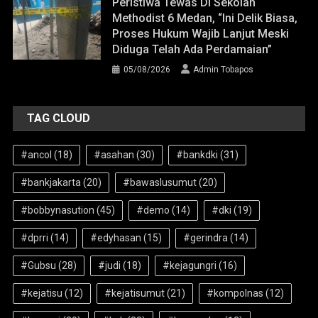
Peristiwa Tewas Di Sekolah
Methodist 6 Medan, “Ini Delik Biasa,
Proses Hukum Wajib Lanjut Meski
Diduga Telah Ada Perdamaian”
05/08/2026
Admin Tobapos
TAG CLOUD
#ancol
(18)
#asahan
(30)
#bankdki
(31)
#bankjakarta
(20)
#bawaslusumut
(20)
#bobbynasution
(45)
#demo
(14)
#dki
(19)
#dprri
(14)
#edyhasan
(15)
#gerindra
(14)
#Gubsu
(28)
#judi
(18)
#kejagungri
(16)
#kejatisu
(12)
#kejatisumut
(21)
#kompolnas
(12)