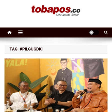
Skip to content
Tobapos
Setia Kepada Rakyat
TAG:
#PILGUGDKI