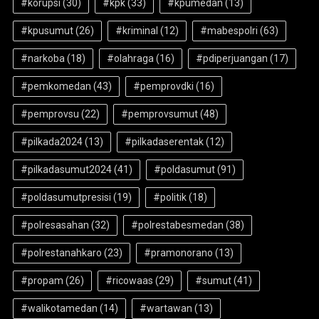
#korupsi
(30)
#kpk
(33)
#kpumedan
(13)
#kpusumut
(26)
#kriminal
(12)
#mabespolri
(63)
#narkoba
(18)
#olahraga
(16)
#pdiperjuangan
(17)
#pemkomedan
(43)
#pemprovdki
(16)
#pemprovsu
(22)
#pemprovsumut
(48)
#pilkada2024
(13)
#pilkadaserentak
(12)
#pilkadasumut2024
(41)
#poldasumut
(91)
#poldasumutpresisi
(19)
#politik
(18)
#polresasahan
(32)
#polrestabesmedan
(38)
#polrestanahkaro
(23)
#pramonorano
(13)
#propam
(26)
#ricowaas
(29)
#sumut
(41)
#walikotamedan
(14)
#wartawan
(13)