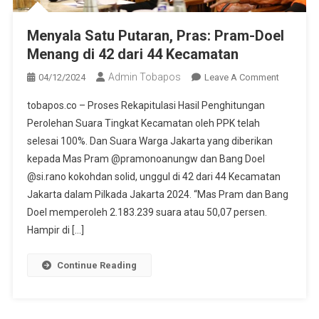
Menyala Satu Putaran, Pras: Pram-Doel
Menang di 42 dari 44 Kecamatan
Admin Tobapos
04/12/2024
Leave A Comment
On
Menyala
tobapos.co – Proses Rekapitulasi Hasil Penghitungan
Satu
Perolehan Suara Tingkat Kecamatan oleh PPK telah
Putaran,
selesai 100%. Dan Suara Warga Jakarta yang diberikan
Pras: Pra
kepada Mas Pram @pramonoanungw dan Bang Doel
Doel
Menang D
@si.rano kokohdan solid, unggul di 42 dari 44 Kecamatan
42 Dari 4
Jakarta dalam Pilkada Jakarta 2024. “Mas Pram dan Bang
Kecamat
Doel memperoleh 2.183.239 suara atau 50,07 persen.
Hampir di […]
Continue Reading