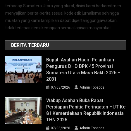
terhadap Sumatera Utara yang plural, disini kami berkomitmen
menyajikan berita-berita sesuai kode etik jurnalisme sehingga
muatan yang kami tampilkan dapat dipertanggungjawabkan,
tidak terlepas demi kemajuan semua lapisan masyarakat.
BERITA TERBARU
Bupati Asahan Hadiri Pelantikan
Pengurus DHD BPK 45 Provinsi
Sumatera Utara Masa Bakti 2026 –
2031
07/08/2026
Admin Tobapos
Wabup Asahan Buka Rapat
Persiapan Panitia Peringatan HUT Ke
81 Kemerdekaan Republik Indonesia
THN 2026
07/08/2026
Admin Tobapos