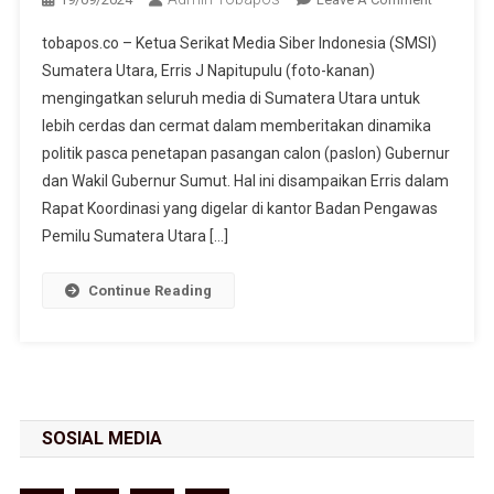
Koordina
tobapos.co – Ketua Serikat Media Siber Indonesia (SMSI)
Bawaslu
Sumatera Utara, Erris J Napitupulu (foto-kanan)
Dan SMSI
mengingatkan seluruh media di Sumatera Utara untuk
Sumut, Er
lebih cerdas dan cermat dalam memberitakan dinamika
Napitupu
Berharap
politik pasca penetapan pasangan calon (paslon) Gubernur
Media Ti
dan Wakil Gubernur Sumut. Hal ini disampaikan Erris dalam
Menjadi
Rapat Koordinasi yang digelar di kantor Badan Pengawas
Alat
Pemilu Sumatera Utara […]
Propaga
Politik..
Continue Reading
SOSIAL MEDIA