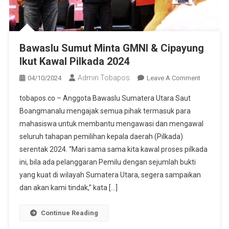
Bawaslu Sumut Minta GMNI & Cipayung
Ikut Kawal Pilkada 2024
Admin Tobapos
04/10/2024
Leave A Comment
On
Bawaslu
tobapos.co – Anggota Bawaslu Sumatera Utara Saut
Sumut
Boangmanalu mengajak semua pihak termasuk para
Minta
mahasiswa untuk membantu mengawasi dan mengawal
GMNI &
seluruh tahapan pemilihan kepala daerah (Pilkada)
Cipayung
Ikut
serentak 2024. “Mari sama sama kita kawal proses pilkada
Kawal
ini, bila ada pelanggaran Pemilu dengan sejumlah bukti
Pilkada
yang kuat di wilayah Sumatera Utara, segera sampaikan
2024
dan akan kami tindak,” kata […]
Continue Reading