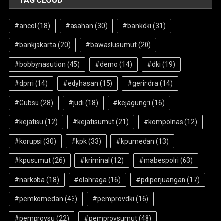
TAG CLOUD
#ancol
(18)
#asahan
(30)
#bankdki
(31)
#bankjakarta
(20)
#bawaslusumut
(20)
#bobbynasution
(45)
#demo
(14)
#dki
(19)
#dprri
(14)
#edyhasan
(15)
#gerindra
(14)
#Gubsu
(28)
#judi
(18)
#kejagungri
(16)
#kejatisu
(12)
#kejatisumut
(21)
#kompolnas
(12)
#korupsi
(30)
#kpk
(33)
#kpumedan
(13)
#kpusumut
(26)
#kriminal
(12)
#mabespolri
(63)
#narkoba
(18)
#olahraga
(16)
#pdiperjuangan
(17)
#pemkomedan
(43)
#pemprovdki
(16)
#pemprovsu
(22)
#pemprovsumut
(48)