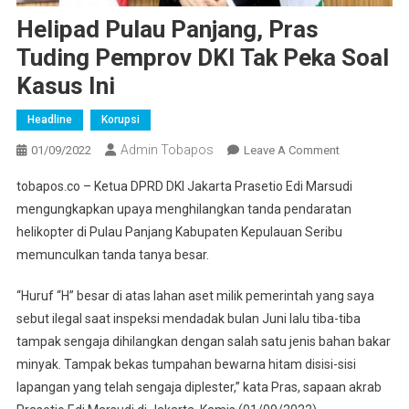
Helipad Pulau Panjang, Pras
Tuding Pemprov DKI Tak Peka Soal
Kasus Ini
Headline
Korupsi
Admin Tobapos
01/09/2022
Leave A Comment
On
Helipad
tobapos.co – Ketua DPRD DKI Jakarta Prasetio Edi Marsudi
Pulau
mengungkapkan upaya menghilangkan tanda pendaratan
Panjang,
helikopter di Pulau Panjang Kabupaten Kepulauan Seribu
Pras
memunculkan tanda tanya besar.
Tuding
Pemprov
“Huruf “H” besar di atas lahan aset milik pemerintah yang saya
DKI Tak
sebut ilegal saat inspeksi mendadak bulan Juni lalu tiba-tiba
Peka Soal
Kasus Ini
tampak sengaja dihilangkan dengan salah satu jenis bahan bakar
minyak. Tampak bekas tumpahan bewarna hitam disisi-sisi
lapangan yang telah sengaja diplester,” kata Pras, sapaan akrab