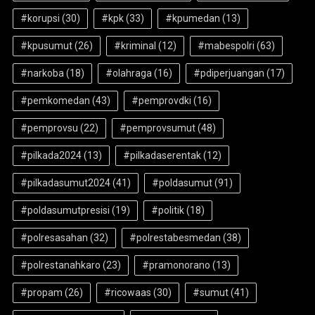
#korupsi
(30)
#kpk
(33)
#kpumedan
(13)
#kpusumut
(26)
#kriminal
(12)
#mabespolri
(63)
#narkoba
(18)
#olahraga
(16)
#pdiperjuangan
(17)
#pemkomedan
(43)
#pemprovdki
(16)
#pemprovsu
(22)
#pemprovsumut
(48)
#pilkada2024
(13)
#pilkadaserentak
(12)
#pilkadasumut2024
(41)
#poldasumut
(91)
#poldasumutpresisi
(19)
#politik
(18)
#polresasahan
(32)
#polrestabesmedan
(38)
#polrestanahkaro
(23)
#pramonorano
(13)
#propam
(26)
#ricowaas
(30)
#sumut
(41)