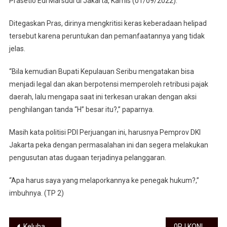
Prasetio Edi Marsudi di Jakarta, Kamis (01/09/2022).
Ditegaskan Pras, dirinya mengkritisi keras keberadaan helipad
tersebut karena peruntukan dan pemanfaatannya yang tidak
jelas.
“Bila kemudian Bupati Kepulauan Seribu mengatakan bisa
menjadi legal dan akan berpotensi memperoleh retribusi pajak
daerah, lalu mengapa saat ini terkesan urakan dengan aksi
penghilangan tanda “H” besar itu?,” paparnya.
Masih kata politisi PDI Perjuangan ini, harusnya Pemprov DKI
Jakarta peka dengan permasalahan ini dan segera melakukan
pengusutan atas dugaan terjadinya pelanggaran.
“Apa harus saya yang melaporkannya ke penegak hukum?,”
imbuhnya. (TP 2)
Keluhan Warga Kepada Ketua DPRD Medan Tak Ditanggapi Pemko Medan, Pemukiman Warga di Kotamatsum I Kembali Terendam Air
0PJ KONI DKI, Hengky: Cabor Tinju Semakin Diminati Selebritis Anak Muda