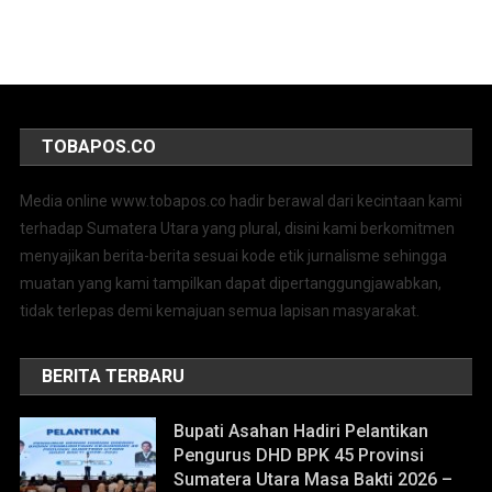
TOBAPOS.CO
Media online www.tobapos.co hadir berawal dari kecintaan kami
terhadap Sumatera Utara yang plural, disini kami berkomitmen
menyajikan berita-berita sesuai kode etik jurnalisme sehingga
muatan yang kami tampilkan dapat dipertanggungjawabkan,
tidak terlepas demi kemajuan semua lapisan masyarakat.
BERITA TERBARU
Bupati Asahan Hadiri Pelantikan
Pengurus DHD BPK 45 Provinsi
Sumatera Utara Masa Bakti 2026 –