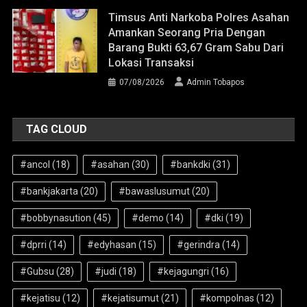
Timsus Anti Narkoba Polres Asahan
Amankan Seorang Pria Dengan
Barang Bukti 63,67 Gram Sabu Dari
Lokasi Transaksi
07/08/2026
Admin Tobapos
TAG CLOUD
#ancol
(18)
#asahan
(30)
#bankdki
(31)
#bankjakarta
(20)
#bawaslusumut
(20)
#bobbynasution
(45)
#demo
(14)
#dki
(19)
#dprri
(14)
#edyhasan
(15)
#gerindra
(14)
#Gubsu
(28)
#judi
(18)
#kejagungri
(16)
#kejatisu
(12)
#kejatisumut
(21)
#kompolnas
(12)